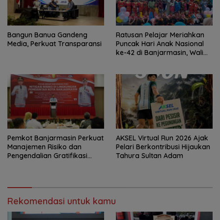
Bangun Banua Gandeng
Ratusan Pelajar Meriahkan
Media, Perkuat Transparansi
Puncak Hari Anak Nasional
ke-42 di Banjarmasin, Wali
Kota Ajak Wujudkan
Generasi Emas
Pemkot Banjarmasin Perkuat
AKSEL Virtual Run 2026 Ajak
Manajemen Risiko dan
Pelari Berkontribusi Hijaukan
Pengendalian Gratifikasi
Tahura Sultan Adam
Cegah Korupsi
Rekomendasi untuk kamu