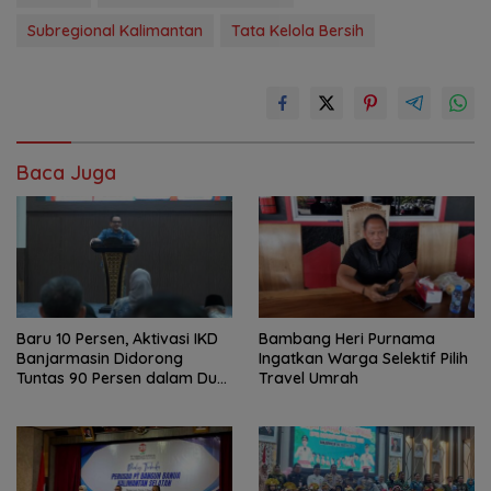
Subregional Kalimantan
Tata Kelola Bersih
Baca Juga
Baru 10 Persen, Aktivasi IKD
Bambang Heri Purnama
Banjarmasin Didorong
Ingatkan Warga Selektif Pilih
Tuntas 90 Persen dalam Dua
Travel Umrah
Bulan