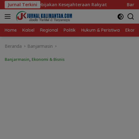
Langsung
akan Kesejahteraan Rakyat
Jurnal Terkini
Baru 10 Persen, Aktivasi IK
ke
konten
Home
Kalsel
Regional
Politik
Hukum & Peristiwa
Ekonom
Beranda
Banjarmasin
Banjarmasin
,
Ekonomi & Bisnis