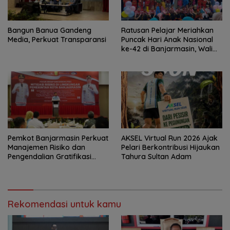
Bangun Banua Gandeng
Ratusan Pelajar Meriahkan
Media, Perkuat Transparansi
Puncak Hari Anak Nasional
ke-42 di Banjarmasin, Wali
Kota Ajak Wujudkan
Generasi Emas
Pemkot Banjarmasin Perkuat
AKSEL Virtual Run 2026 Ajak
Manajemen Risiko dan
Pelari Berkontribusi Hijaukan
Pengendalian Gratifikasi
Tahura Sultan Adam
Cegah Korupsi
Rekomendasi untuk kamu