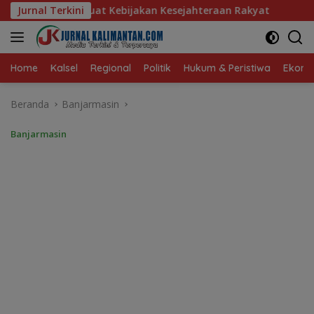
Langsung
akan Kesejahteraan Rakyat
Jurnal Terkini
Baru 10 Persen, Aktivasi IK
ke
konten
Home
Kalsel
Regional
Politik
Hukum & Peristiwa
Ekonom
Beranda
Banjarmasin
Banjarmasin