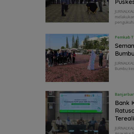
Puske
JURNALKAL
melakukan
pengukuh
Pemkab T
Semang
Bumbu 
JURNALKA
Bumbu kem
Banjarba
Bank K
Ratus
Tereali
JURNALKAL
Aparatur S