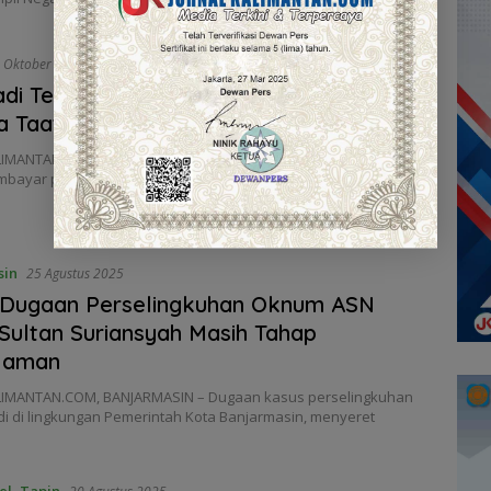
 Oktober 2025
di Teladan, Samsat Martapura Dorong
 Taat Pajak
IMANTAN.COM, BANJAR – Kepatuhan Aparatur Sipil Negara (ASN)
bayar pajak kendaraan bermotor diharapkan menjadi…
sin
25 Agustus 2025
 Dugaan Perselingkuhan Oknum ASN
ultan Suriansyah Masih Tahap
laman
IMANTAN.COM, BANJARMASIN – Dugaan kasus perselingkuhan
di di lingkungan Pemerintah Kota Banjarmasin, menyeret
el
,
Tapin