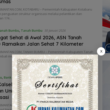
smas
IMANTAN.COM, KOTABARU – Pemerintah Kabupaten Kotabaru
 penguatan struktur organisasi melalui pelantikan dan
an 174…
anah Bumbu
,
Tanah Bumbu
30 Januari 2026
at Sehat di Awal 2026, ASN Tanah
Ramaikan Jalan Sehat 7 Kilometer
X
LIMANTAN.COM, TANAH BUMBU – Pemerintah Kabupaten Tanah
bali menggelorakan semangat hidup sehat melalui kegiatan…
ru
,
Bank Kalsel
1 Desember 2025
alsel Perkuat Dukungan Hunian ASN :
an Unit Pembiayaan Rumah Sudah
sasi
IMANTAN.COM, BANJARBARU — Kebutuhan hunian bagi
ipil Negara (ASN) dan pekerja di lingkungan Pemerintah…