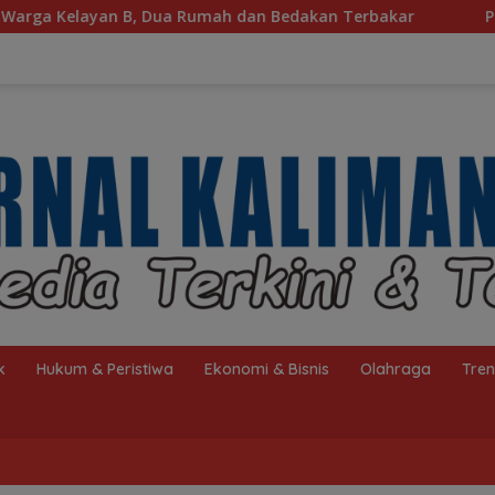
Rumah dan Bedakan Terbakar
Peringati HAN 2026, Pem
k
Hukum & Peristiwa
Ekonomi & Bisnis
Olahraga
Tre