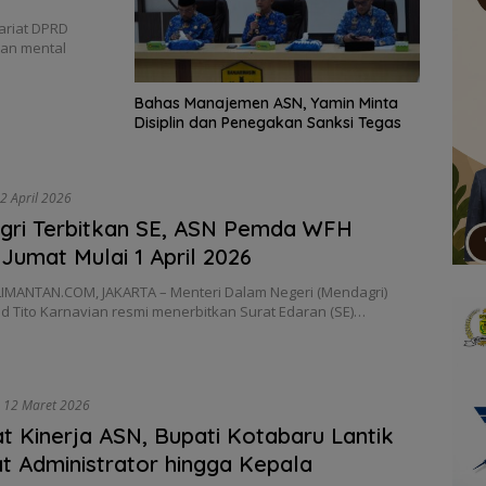
ariat DPRD
aan mental
Bahas Manajemen ASN, Yamin Minta
Disiplin dan Penegakan Sanksi Tegas
2 April 2026
gri Terbitkan SE, ASN Pemda WFH
 Jumat Mulai 1 April 2026
IMANTAN.COM, JAKARTA – Menteri Dalam Negeri (Mendagri)
Tito Karnavian resmi menerbitkan Surat Edaran (SE)…
12 Maret 2026
t Kinerja ASN, Bupati Kotabaru Lantik
t Administrator hingga Kepala