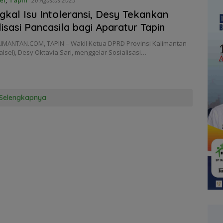
20 Agustus 2025
kal Isu Intoleransi, Desy Tekankan
lisasi Pancasila bagi Aparatur Tapin
IMANTAN.COM, TAPIN – Wakil Ketua DPRD Provinsi Kalimantan
alsel), Desy Oktavia Sari, menggelar Sosialisasi…
Selengkapnya