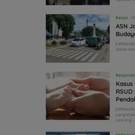
Banjar
29
ASN Ja
Budaya
JURNALKAL
dalam mem
Banjarma
Kasus
RSUD S
Penda
JURNALKAL
yang terja
seorang…
DPRD Kals