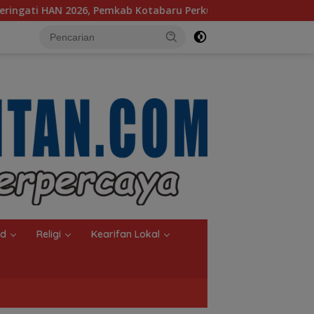
kab Kotabaru Perkuat Komitmen Lindungi dan Penuhi Hak Anak
nd
Religi
Kearifan Lokal