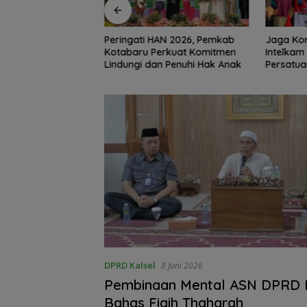
AN 2026, Pemkab
Jaga Kondusivitas HSS,
Erick Tho
erkuat Komitmen
Intelkam Polda Kalsel Dorong
Usai Indo
n Penuhi Hak Anak
Persatuan dan Musyawarah
DPRD Kalsel
8 Juni 2026
Pembinaan Mental ASN DPRD K
Bahas Fiqih Thaharah