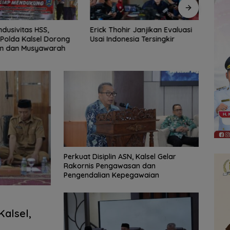
hir Janjikan Evaluasi
Indonesia Gagal ke Semifinal
Pemk
nesia Tersingkir
ASEAN Championship 2026
Siner
Usai Ditahan Singapura
Bupat
Mente
Perkuat Disiplin ASN, Kalsel Gelar
Rakornis Pengawasan dan
Pengendalian Kepegawaian
alsel,