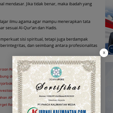
l mendasar. Jika tidak benar, maka ibadah yang
elajar ilmu agama agar mampu menerapkan tata
r sesuai Al-Qur’an dan Hadis.
mperkuat sisi spiritual, tetapi juga berdampak
, berintegritas, dan seimbang antara profesionalitas
X
teraan Rakyat
ubung demi PAD
 Banjarbakula dan Penanganan Sungai Batola
vestasi Kalsel
ubahan APBD 2026
Target Rampung 10 Agustus