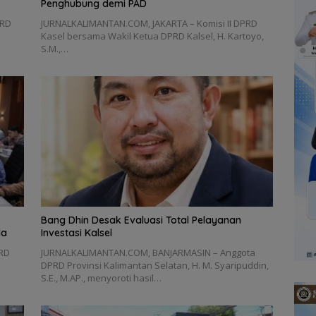
Penghubung demi PAD
PRD
‎JURNALKALIMANTAN.COM, JAKARTA – Komisi II DPRD
Kasel bersama Wakil Ketua DPRD Kalsel, H. Kartoyo,
S.M.,…
‎Bang Dhin Desak Evaluasi Total Pelayanan
la
Investasi Kalsel
PRD
JURNALKALIMANTAN.COM, ‎BANJARMASIN – Anggota
DPRD Provinsi Kalimantan Selatan, H. M. Syaripuddin,
S.E., M.AP., menyoroti hasil…