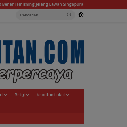
wan Singapura
Komisi IV Terus Perkuat Kebijakan Kesej
nd
Religi
Kearifan Lokal