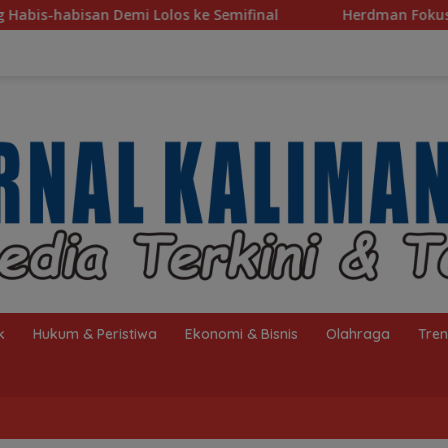
e Semifinal
Herdman Fokus Benahi Finishing Jelang La
k
Hukum & Peristiwa
Ekonomi & Bisnis
Olahraga
Tre