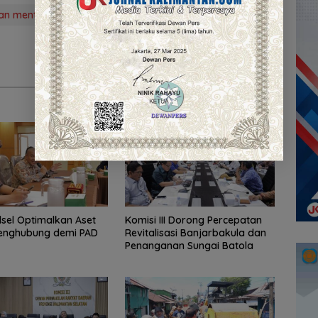
an mental
sekretariat DPRD Kalsel
lsel Optimalkan Aset
‎Komisi III Dorong Percepatan
enghubung demi PAD
Revitalisasi Banjarbakula dan
Penanganan Sungai Batola