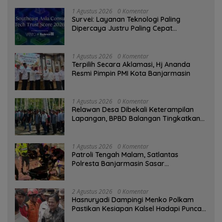
1 Agustus 2026
0 Komentar
Survei: Layanan Teknologi Paling
Dipercaya Justru Paling Cepat
Ditinggalkan Saat Bermasalah
1 Agustus 2026
0 Komentar
‎Terpilih Secara Aklamasi, Hj Ananda
Resmi Pimpin PMI Kota Banjarmasin
1 Agustus 2026
0 Komentar
Relawan Desa Dibekali Keterampilan
Lapangan, BPBD Balangan Tingkatkan
Kesiapsiagaan Bencana
1 Agustus 2026
0 Komentar
Patroli Tengah Malam, Satlantas
Polresta Banjarmasin Sasar
Pelanggaran dan Balap Liar
2 Agustus 2026
0 Komentar
Hasnuryadi Dampingi Menko Polkam
Pastikan Kesiapan Kalsel Hadapi Puncak
Musim Kemarau