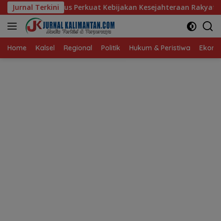
Langsung
 Perkuat Kebijakan Kesejahteraan Rakyat
Jurnal Terkini
Baru 10 Perse
ke
konten
Home
Kalsel
Regional
Politik
Hukum & Peristiwa
Ekonom