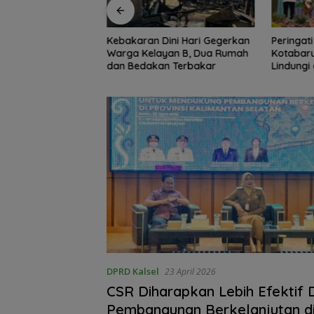
ini Hari Gegerkan
Peringati HAN 2026, Pemkab
Jaga Kon
yan B, Dua Rumah
Kotabaru Perkuat Komitmen
Intelkam
n Terbakar
Lindungi dan Penuhi Hak Anak
Persatu
DPRD Kalsel
23 April 2026
‎CSR Diharapkan Lebih Efektif
Pembangunan Berkelanjutan di 