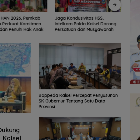
dusivitas HSS,
Erick Thohir Janjikan Evaluasi
Indon
 Polda Kalsel Dorong
Usai Indonesia Tersingkir
ASEA
an dan Musyawarah
Usai 
Bappeda Kalsel Percepat Penyusunan
SK Gubernur Tentang Satu Data
Provinsi
 Dukung
Kalsel ‎