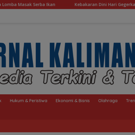
an
Kebakaran Dini Hari Gegerkan Warga Kelayan B, Du
k
Hukum & Peristiwa
Ekonomi & Bisnis
Olahraga
Tre