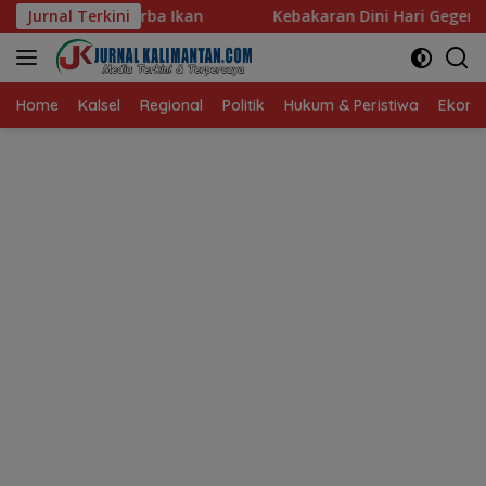
Langsung
Jurnal Terkini
Kebakaran Dini Hari Gegerkan Warga Kelayan B, Dua 
ke
konten
Home
Kalsel
Regional
Politik
Hukum & Peristiwa
Ekonom