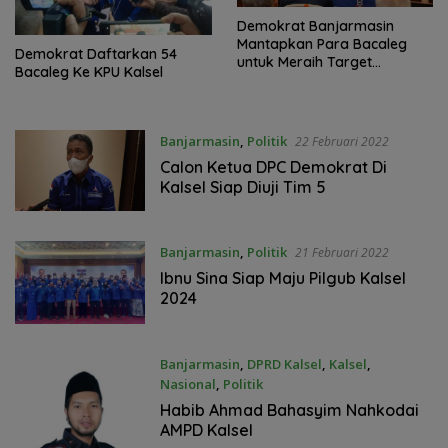
Demokrat Banjarmasin
Mantapkan Para Bacaleg
Demokrat Daftarkan 54
untuk Meraih Target
Bacaleg Ke KPU Kalsel
Pimpinan DPRD
Banjarmasin
,
Politik
22 Februari 2022
Calon Ketua DPC Demokrat Di
Kalsel Siap Diuji Tim 5
Banjarmasin
,
Politik
21 Februari 2022
Ibnu Sina Siap Maju Pilgub Kalsel
2024
Banjarmasin
,
DPRD Kalsel
,
Kalsel
,
Nasional
,
Politik
24 Oktober 2021
Habib Ahmad Bahasyim Nahkodai
AMPD Kalsel