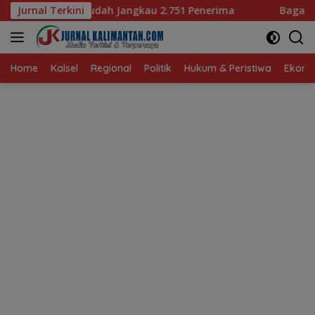
Langsung
angkau 2.751 Penerima
Jurnal Terkini
Bagaimana KIP Hadapi Deepfak
ke
konten
Home
Kalsel
Regional
Politik
Hukum & Peristiwa
Ekonom