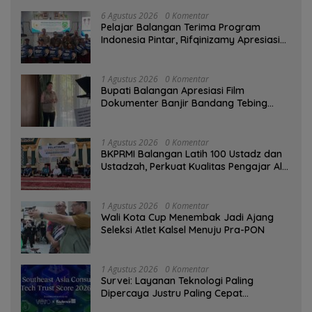
6 Agustus 2026
0 Komentar
Pelajar Balangan Terima Program
Indonesia Pintar, Rifqinizamy Apresiasi
Komitmen Pemkab
1 Agustus 2026
0 Komentar
Bupati Balangan Apresiasi Film
Dokumenter Banjir Bandang Tebing
Tinggi sebagai Media Edukasi
1 Agustus 2026
0 Komentar
BKPRMI Balangan Latih 100 Ustadz dan
Ustadzah, Perkuat Kualitas Pengajar Al-
Qur’an
1 Agustus 2026
0 Komentar
Wali Kota Cup Menembak Jadi Ajang
Seleksi Atlet Kalsel Menuju Pra-PON
1 Agustus 2026
0 Komentar
Survei: Layanan Teknologi Paling
Dipercaya Justru Paling Cepat
Ditinggalkan Saat Bermasalah