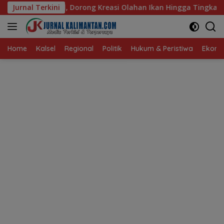
Langsung
g Kreasi Olahan Ikan Hingga Tingkat Nasional Pada Lomba Masa
Jurnal Terkini
ke
konten
Home
Kalsel
Regional
Politik
Hukum & Peristiwa
Ekonom