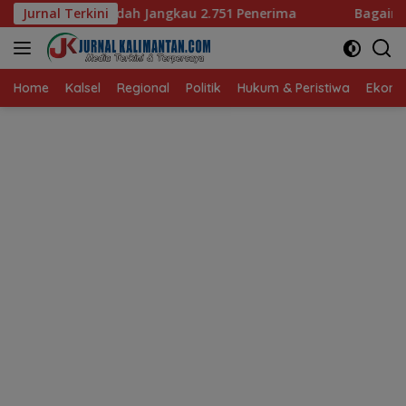
Langsung
 Jangkau 2.751 Penerima
Jurnal Terkini
Bagaimana KIP Hadapi Deepf
ke
konten
Home
Kalsel
Regional
Politik
Hukum & Peristiwa
Ekonom