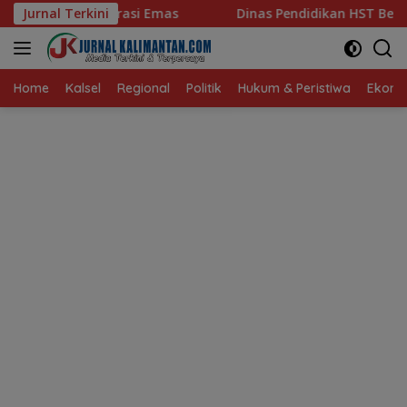
Langsung
Jurnal Terkini
Dinas Pendidikan HST Bentuk 12 Tim Intervensi Optimali
ke
konten
Home
Kalsel
Regional
Politik
Hukum & Peristiwa
Ekonom