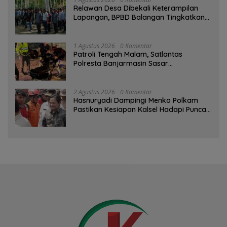
Relawan Desa Dibekali Keterampilan
Lapangan, BPBD Balangan Tingkatkan
Kesiapsiagaan Bencana
1 Agustus 2026
0 Komentar
Patroli Tengah Malam, Satlantas
Polresta Banjarmasin Sasar
Pelanggaran dan Balap Liar
2 Agustus 2026
0 Komentar
Hasnuryadi Dampingi Menko Polkam
Pastikan Kesiapan Kalsel Hadapi Puncak
Musim Kemarau