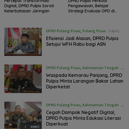
Percepat Transformasi
DPRD Pulpis Perkuat
Digital, DPRD Pulpis Soroti
Pengawasan, Belajar
Keterbatasan Jaringan
Strategi Evaluasi OPD di
Tanah Laut
DPRD Pulang Pisau
,
Pulang Pisau
3 April
2026
Efisiensi Jadi Alasan, DPRD Pulpis
Setujui WFH Rabu bagi ASN
DPRD Pulang Pisau
,
Kalimantan Tengah
1
April 2026
Waspada Kemarau Panjang, DPRD
Pulpis Minta Larangan Bakar Lahan
Diperketat
DPRD Pulang Pisau
,
Kalimantan Tengah
1
April 2026
Cegah Dampak Negatif Digital,
DPRD Pulpis Minta Edukasi Literasi
Diperkuat