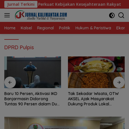
Langsung
at Kebijakan Kesejahteraan Rakyat
Jurnal Terkini
Baru 10 Persen, Akt
ke
konten
Home
Kalsel
Regional
Politik
Hukum & Peristiwa
Ekonom
DPRD Pulpis
Baru 10 Persen, Aktivasi IKD
Tak Sekadar Wisata, OTW
Banjarmasin Didorong
AKSEL Ajak Masyarakat
Tuntas 90 Persen dalam Dua
Dukung Produk Lokal
Bulan
Tabalong