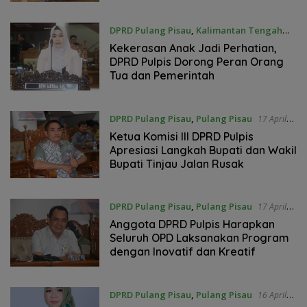
DPRD Pulang Pisau
,
Kalimantan Tengah
23 Maret 2026
Kekerasan Anak Jadi Perhatian,
DPRD Pulpis Dorong Peran Orang
Tua dan Pemerintah
DPRD Pulang Pisau
,
Pulang Pisau
17 April
2025
Ketua Komisi III DPRD Pulpis
Apresiasi Langkah Bupati dan Wakil
Bupati Tinjau Jalan Rusak
DPRD Pulang Pisau
,
Pulang Pisau
17 April
2025
Anggota DPRD Pulpis Harapkan
Seluruh OPD Laksanakan Program
dengan Inovatif dan Kreatif
DPRD Pulang Pisau
,
Pulang Pisau
16 April