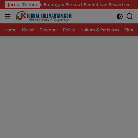
Langsung
alangan Perkuat Pendidikan Pesantren, Program Beasiswa Sant
Jurnal Terkini
ke
konten
Home
Kalsel
Regional
Politik
Hukum & Peristiwa
Ekonom