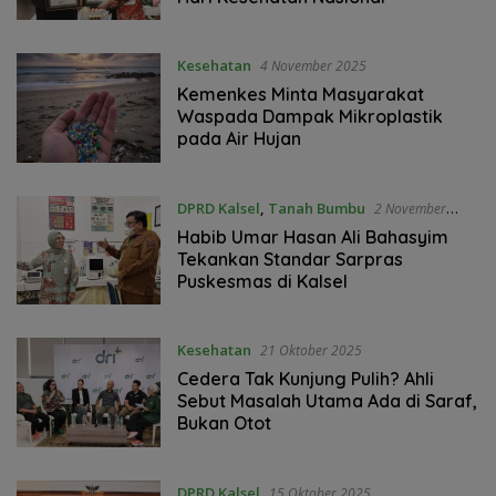
Kesehatan
4 November 2025
Kemenkes Minta Masyarakat
Waspada Dampak Mikroplastik
pada Air Hujan
DPRD Kalsel
,
Tanah Bumbu
2 November
2025
‎Habib Umar Hasan Ali Bahasyim
Tekankan Standar Sarpras
Puskesmas ‎di Kalsel
Kesehatan
21 Oktober 2025
Cedera Tak Kunjung Pulih? Ahli
Sebut Masalah Utama Ada di Saraf,
Bukan Otot
DPRD Kalsel
15 Oktober 2025