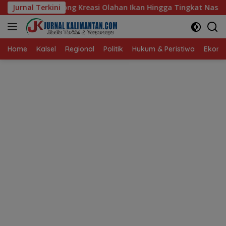
Langsung
si Olahan Ikan Hingga Tingkat Nasional Pada Lomba Masak Serb
Jurnal Terkini
ke
konten
Home
Kalsel
Regional
Politik
Hukum & Peristiwa
Ekonom