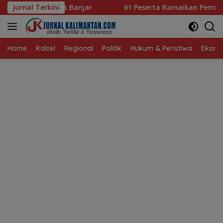
Langsung
Jurnal Terkini
61 Peserta Ramaikan Pemilihan Nanang Galuh Balangan
ke
konten
Home
Kalsel
Regional
Politik
Hukum & Peristiwa
Ekonom