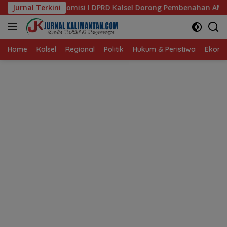
Langsung
PRD Kalsel Dorong Pembenahan AMKS Hasanuddin
Jurnal Terkini
Ketua
ke
konten
Home
Kalsel
Regional
Politik
Hukum & Peristiwa
Ekonom