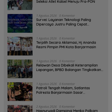
Seleksi Atlet Kalsel Menuju Pra-PON
1 Agustus 2026
0 Komentar
Survei: Layanan Teknologi Paling
Dipercaya Justru Paling Cepat
Ditinggalkan Saat Bermasalah
1 Agustus 2026
0 Komentar
‎Terpilih Secara Aklamasi, Hj Ananda
Resmi Pimpin PMI Kota Banjarmasin
1 Agustus 2026
0 Komentar
Relawan Desa Dibekali Keterampilan
Lapangan, BPBD Balangan Tingkatkan
Kesiapsiagaan Bencana
1 Agustus 2026
0 Komentar
Patroli Tengah Malam, Satlantas
Polresta Banjarmasin Sasar
Pelanggaran dan Balap Liar
2 Agustus 2026
0 Komentar
Hasnuryadi Dampingi Menko Polkam