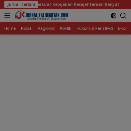
Langsung
uat Kebijakan Kesejahteraan Rakyat
Jurnal Terkini
Baru 10 Persen, Ak
ke
konten
Home
Kalsel
Regional
Politik
Hukum & Peristiwa
Ekonom