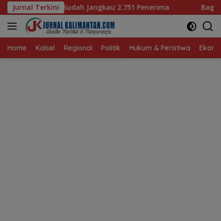
Langsung
Jangkau 2.751 Penerima
Jurnal Terkini
Bagaimana KIP Hadapi Deepfa
ke
konten
Home
Kalsel
Regional
Politik
Hukum & Peristiwa
Ekonom