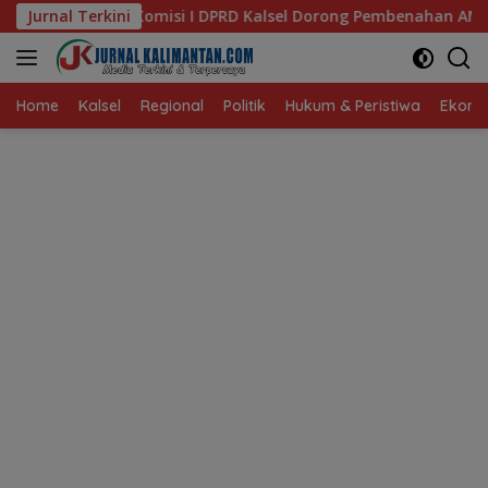
Langsung
DPRD Kalsel Dorong Pembenahan AMKS Hasanuddin
Jurnal Terkini
Ketu
ke
konten
Home
Kalsel
Regional
Politik
Hukum & Peristiwa
Ekonom