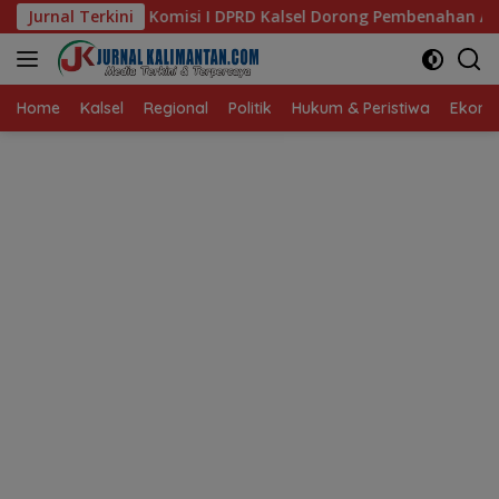
Langsung
I DPRD Kalsel Dorong Pembenahan AMKS Hasanuddin
Jurnal Terkini
Ke
ke
konten
Home
Kalsel
Regional
Politik
Hukum & Peristiwa
Ekonom