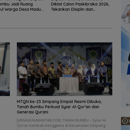
umbu Jadi Ruang
Diklat Calon Paskibraka 2026,
ul Warga Desa Madu
Tekankan Disiplin dan
Integritas
MTQN ke-23 Simpang Empat Resmi Dibuka,
Tanah Bumbu Perkuat Syiar Al-Qur’an dan
Generasi Qurani
JURNALKALIMANTAN.COM, TANAH BUMBU – Syiar Al-
Qur’an kembali menggema di Kecamatan Simpang