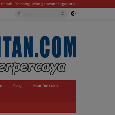
an Singapura
Komisi IV Terus Perkuat Kebijakan Keseja
nd
Religi
Kearifan Lokal