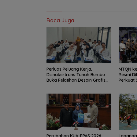
Baca Juga
Perluas Peluang Kerja,
MTQN ke
Disnakertrans Tanah Bumbu
Resmi D
Buka Pelatihan Desain Grafis
Perkuat 
dan Barbershop
Generasi
Perubahan KUA-PPAS 2026
Lapangan