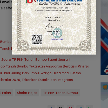
di awal yang baik dalam menyongsong Tahun 2026,
a sebagai fondasi mewujudkan Tanah Bumbu yang
h Bumbu Buka Pelatihan Desain Grafis dan Barbershop
anah Bumbu Perkuat Syiar Al-Qur’an dan Generasi
 Suara TP PKK Tanah Bumbu Sabet Juara II
kab Tanah Bumbu Tekankan Anggaran Berbasis Kinerja
bu Jadi Ruang Berkumpul Warga Desa Madu Retno
braka 2026, Tekankan Disiplin dan Integritas
l Falah
Sholat Hajat
TP PKK Tanah Bumbu