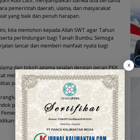
yani Rudi Latif, menyampaikan bahwa doa bersama
ara pemerintah daerah, ulama, dan masyarakat
iat yang baik dan penuh harapan.
 ini, kita memohon kepada Allah SWT agar Tahun
serta perlindungan bagi Tanah Bumbu. Semoga
rjalan lancar dan memberi manfaat nyata bagi
X
ulama dan tokoh agama sejalan dengan peran PKK
 melalui penguatan nilai-nilai keimanan,
litas pendidikan keagamaan di Tanah Bumbu.
 dirangkai dengan peluncuran Beasiswa BerAKSI
dok pesantren, guru ngaji, dan guru majelis ta’lim.
en Pemerintah Kabupaten Tanah Bumbu dalam
idikan keagamaan serta kesejahteraan tenaga