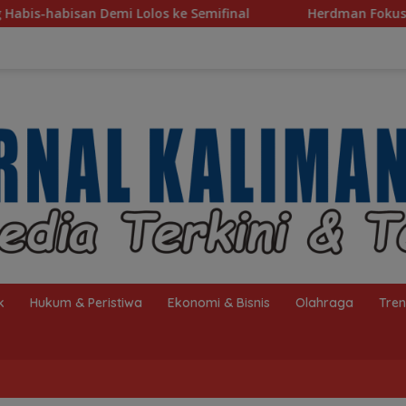
 Semifinal
Herdman Fokus Benahi Finishing Jelang Law
k
Hukum & Peristiwa
Ekonomi & Bisnis
Olahraga
Tre