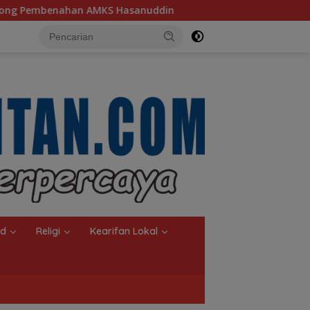
din
Ketua TP PKK Kalsel, Dorong Kreasi Olahan Ikan H
nd
Religi
Kearifan Lokal