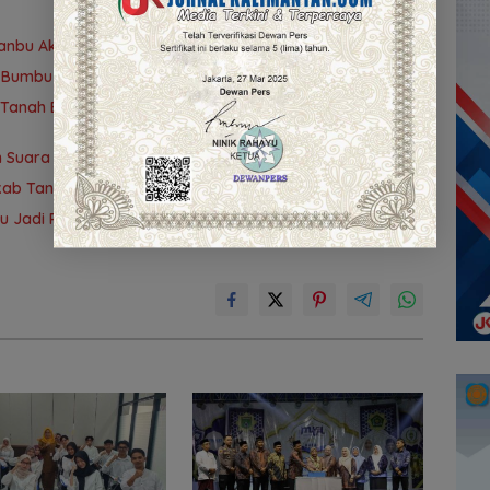
anbu Aktifkan Posko Karhutla dan Kekeringan
h Bumbu Buka Pelatihan Desain Grafis dan Barbershop
anah Bumbu Perkuat Syiar Al-Qur’an dan Generasi
 Suara TP PKK Tanah Bumbu Sabet Juara II
kab Tanah Bumbu Tekankan Anggaran Berbasis Kinerja
bu Jadi Ruang Berkumpul Warga Desa Madu Retno