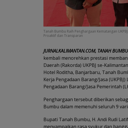
Tanah Bumbu Raih Penghargaan Kematangan UKPBJ Le
Proaktif dan Transparan
JURNALKALIMANTAN.COM, TANAH BUMBU
kembali menorehkan prestasi membangg
Daerah (Rakorda) UKPBJ se-Kalimantan 
Hotel Roditha, Banjarbaru, Tanah Bu
Kerja Pengadaan Barang/Jasa (UKPBJ) L
Pengadaan Barang/Jasa Pemerintah (L
Penghargaan tersebut diberikan sebag
Bumbu dalam memenuhi seluruh 9 varia
Bupati Tanah Bumbu, H. Andi Rudi Latif
menyampaikan rasa syukur dan bangga 