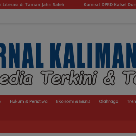
Komisi I DPRD Kalsel Dorong Pembenahan AMKS Hasanud
k
Hukum & Peristiwa
Ekonomi & Bisnis
Olahraga
Tre