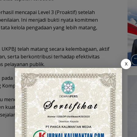
asil mencapai Level 3 (Proaktif) setelah
nilaian. Ini menjadi bukti nyata komitmen
ata kelola pengadaan yang lebih matang,
 UKPBJ telah matang secara kelembagaan, aktif
 serta berkontribusi terhadap efektivitas
 pelayanan publik.
X
 pada 15–16 Oktober 2025 ini mengusung tema
 Kompeten Menuju Indonesia Emas 2025.”
 menegaskan posisinya sebagai salah satu daerah
n kuat terhadap reformasi birokrasi dan tata
sejalan dengan visi Indonesia Emas 2025.