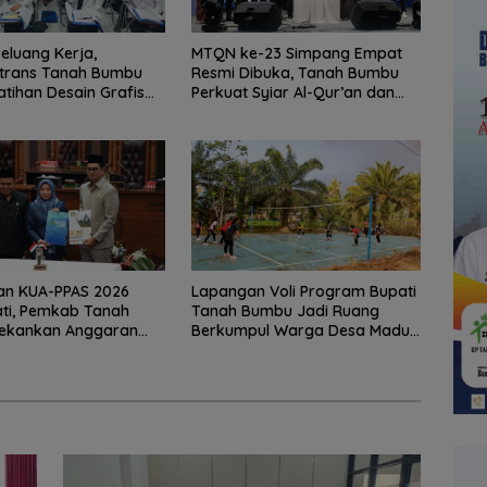
Peluang Kerja,
MTQN ke-23 Simpang Empat
rtrans Tanah Bumbu
Resmi Dibuka, Tanah Bumbu
atihan Desain Grafis
Perkuat Syiar Al-Qur’an dan
bershop
Generasi Qurani
an KUA-PPAS 2026
Lapangan Voli Program Bupati
ti, Pemkab Tanah
Tanah Bumbu Jadi Ruang
ekankan Anggaran
Berkumpul Warga Desa Madu
 Kinerja
Retno