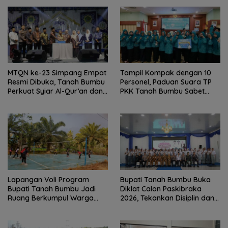
MTQN ke-23 Simpang Empat
Tampil Kompak dengan 10
Resmi Dibuka, Tanah Bumbu
Personel, Paduan Suara TP
Perkuat Syiar Al-Qur’an dan
PKK Tanah Bumbu Sabet
Generasi Qurani
Juara II
Lapangan Voli Program
Bupati Tanah Bumbu Buka
Bupati Tanah Bumbu Jadi
Diklat Calon Paskibraka
Ruang Berkumpul Warga
2026, Tekankan Disiplin dan
Desa Madu Retno
Integritas