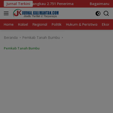
Langsung
51 Penerima
Jurnal Terkini
Bagaimana KIP Hadapi Deepfake dan Hoak
ke
konten
Home
Kalsel
Regional
Politik
Hukum & Peristiwa
Ekonom
Beranda
Pemkab Tanah Bumbu
Pemkab Tanah Bumbu