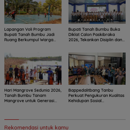
Lapangan Voli Program
Bupati Tanah Bumbu Buka
Bupati Tanah Bumbu Jadi
Diklat Calon Paskibraka
Ruang Berkumpul Warga
2026, Tekankan Disiplin dan
Desa Madu Retno
Integritas
Hari Mangrove Sedunia 2026,
Bappedalitbang Tanbu
Tanah Bumbu Tanam
Perkuat Pengukuran Kualitas
Mangrove untuk Generasi
Kehidupan Sosial
Mendatang
Masyarakat
Rekomendasi untuk kamu