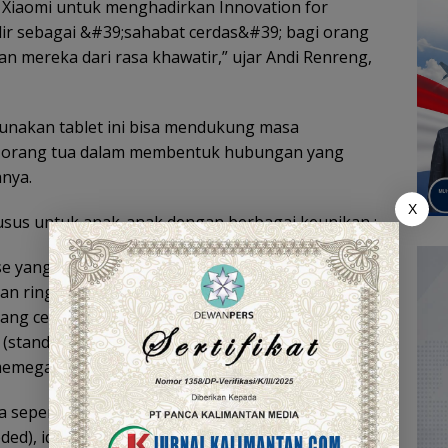
 Xiaomi untuk menghadirkan Innovation for
dir sebagai &#39;sahabat cerdas&#39; bagi orang
 mereka dari rasa khawatir,” ujar Andi Renreng,
unakan tablet ini bisa mendukung masa
orang tua dalam membentuk hubungan yang
nya.
X
usus untuk anak-anak dengan berbagai keunikan :
 yang kaku dan tajam. Play cover ini dibuat dari
 ringan, jadi tidak masalah jika anak tak sengaja
ang cerah dan tanpa sudut tajam membuat orang
(stand) terintegrasi, anak bisa nyaman menonton
memegangnya.
asa seperti pensil sungguhan di tangan anak-anak.
ded), ide-ide kreatif mereka bisa langsung mengalir