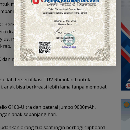
untuk mengasah motorik halus mereka, dari mulai
mbar monster imajinasi.
: Berkat lapisan paper-like matte glass,sensasi
erti di atas kertas. Anak-anak bisa merasakan
stylus, membuat pengalaman menggambar dan
krab.
5K dan refresh rate 90Hz menghadirkan visualyang
i sudah tersertifikasi TÜV Rheinland untuk
di, anak bisa berkreasi lebih lama tanpa membuat
 Helio G100-Ultra dan baterai jumbo 9000mAh,
gan anak sepanjang hari.
mudahkan orang tua saat ingin berbagi clipboard