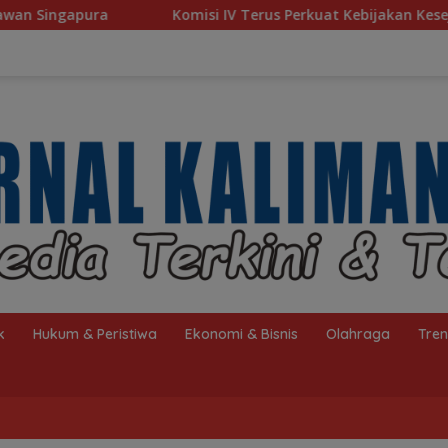
Komisi IV Terus Perkuat Kebijakan Kesejahteraan Rakyat
k
Hukum & Peristiwa
Ekonomi & Bisnis
Olahraga
Tre