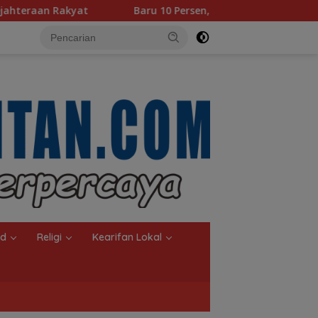
Baru 10 Persen, Aktivasi IKD Banjarmasin Didorong Tuntas 
nd
Religi
Kearifan Lokal