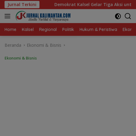
Langsung
okrat Kalsel Gelar Tiga Aksi untuk Rakyat
Jurnal Terkini
Gisela Cind
ke
konten
Home
Kalsel
Regional
Politik
Hukum & Peristiwa
Ekonom
Beranda
Ekonomi & Bisnis
Ekonomi & Bisnis