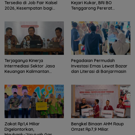
Tersedia di Job Fair Kalsel
Kejari Kukar, BRI BO
2026, Kesempatan bagi
Tenggarong Pererat
Pencari Kerja
Kolaborasi untuk Dukung
Pelayanan Publik
Terjaganya Kinerja
Pegadaian Permudah
Intermediasi Sektor Jasa
Investasi Emas Lewat Bazar
Keuangan Kalimantan
dan Literasi di Banjarmasin
Selatan, Mendukung
Pertumbuhan Ekonomi
Daerah
Zakat Rp1,4 Miliar
Bengkel Binaan AHM Raup
Digelontorkan,
Omzet Rp7,9 Miliar.
Maybank–’Aisyiyah Gas