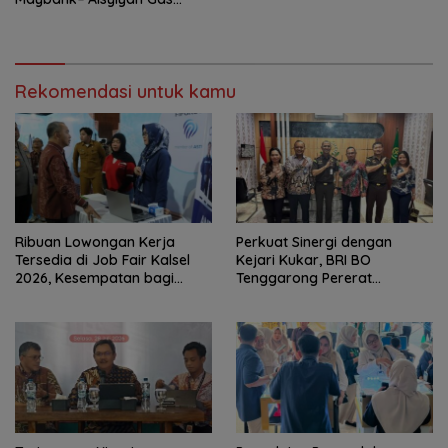
Pemberdayaan Perempuan
Rekomendasi untuk kamu
Ribuan Lowongan Kerja
Perkuat Sinergi dengan
Tersedia di Job Fair Kalsel
Kejari Kukar, BRI BO
2026, Kesempatan bagi
Tenggarong Pererat
Pencari Kerja
Kolaborasi untuk Dukung
Pelayanan Publik