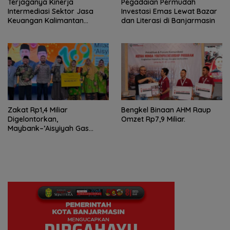
Terjaganya Kinerja
Pegadaian Permudah
Intermediasi Sektor Jasa
Investasi Emas Lewat Bazar
Keuangan Kalimantan
dan Literasi di Banjarmasin
Selatan, Mendukung
Pertumbuhan Ekonomi
Daerah
Zakat Rp1,4 Miliar
Bengkel Binaan AHM Raup
Digelontorkan,
Omzet Rp7,9 Miliar.
Maybank–’Aisyiyah Gas
Pemberdayaan Perempuan