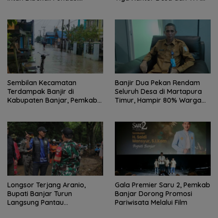
Wirausaha Tangguh
Diresmikan
Bersama Ali Syahbana
Sembilan Kecamatan
Banjir Dua Pekan Rendam
Terdampak Banjir di
Seluruh Desa di Martapura
Kabupaten Banjar, Pemkab
Timur, Hampir 80% Warga
Perkuat Dapur Umum dan Air
Terdampak
Bersih
Longsor Terjang Aranio,
Gala Premier Saru 2, Pemkab
Bupati Banjar Turun
Banjar Dorong Promosi
Langsung Pantau
Pariwisata Melalui Film
Penanganan