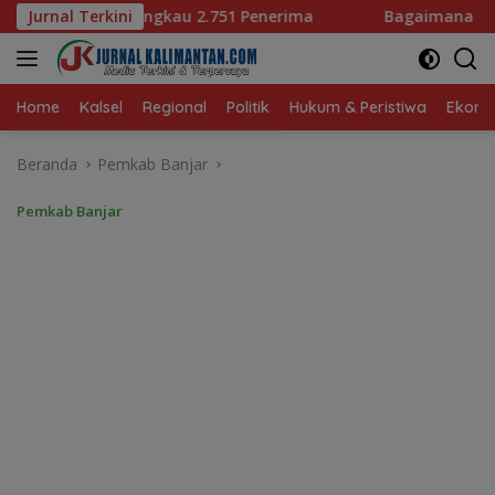
Langsung
Penerima
Jurnal Terkini
Bagaimana KIP Hadapi Deepfake dan Hoaks?
ke
konten
Home
Kalsel
Regional
Politik
Hukum & Peristiwa
Ekonom
Beranda
Pemkab Banjar
Pemkab Banjar