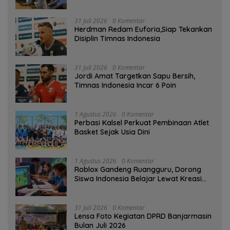
Kampung Papuyu
31 Juli 2026
0 Komentar
Herdman Redam Euforia,Siap Tekankan
Disiplin Timnas Indonesia
31 Juli 2026
0 Komentar
Jordi Amat Targetkan Sapu Bersih,
Timnas Indonesia Incar 6 Poin
1 Agustus 2026
0 Komentar
Perbasi Kalsel Perkuat Pembinaan Atlet
Basket Sejak Usia Dini
1 Agustus 2026
0 Komentar
Roblox Gandeng Ruangguru, Dorong
Siswa Indonesia Belajar Lewat Kreasi
Digital
31 Juli 2026
0 Komentar
Lensa Foto Kegiatan DPRD Banjarmasin
Bulan Juli 2026