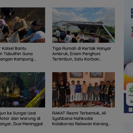
 Kalsel Bantu
Tiga Rumah di Kertak Hanyar
 Tabulihin Guna
Ambruk, Enam Penghuni
angan Kampung
Tertimbun, Satu Korban
Meninggal Dunia
rjun ke Sungai Usai
RAKAT Resmi Terbentuk, Ali
Motor dan Warung di
Syahbana Nahkodai
anyar, Dua Meninggal
Kolaborasi Relawan Karang
Intan–Aranio