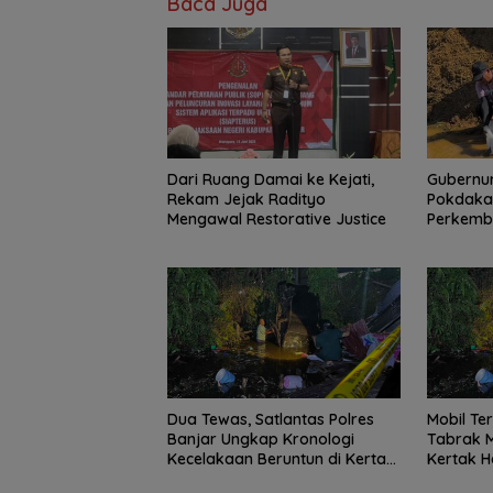
Baca Juga
Dari Ruang Damai ke Kejati,
Gubernur
Rekam Jejak Radityo
Pokdakan
Mengawal Restorative Justice
Perkemb
Papuyu
Dua Tewas, Satlantas Polres
Mobil Te
Banjar Ungkap Kronologi
Tabrak 
Kecelakaan Beruntun di Kertak
Kertak H
Hanyar