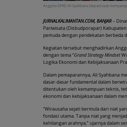
Anggota DPRD Ali Syahbana (depan) saat memyampaik
JURNALKALIMANTAN.COM, BANJAR
– Dina
Pariwisata (Disbudporapar) Kabupaten
pemuda dengan pendekatan berbeda di 
Kegiatan tersebut menghadirkan Angg
dengan tema “
Grand Strategy Mindset
Wi
Logika Ekonomi dan Kebijaksanaan Prak
Dalam pemaparannya, Ali Syahbana me
dasar-dasar fundamental dalam berwir
ditentukan oleh kemampuan teknis, tet
ekonomi dan kebijaksanaan dalam men
“Wirausaha sejati bermula dari niat y
fondasi utama. Tanpa niat yang menja
kehilangan arahnya,” ujarnya dalam sesi 