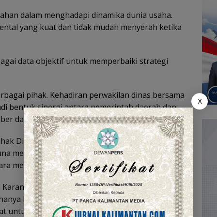
tahan dalam menghadapi dinamika dunia usaha.
ntal yang kuat dan tidak mudah menyerah ketika
gai data objektif untuk memperbaiki strategi
erbagai pihak. Kehadiran perwakilan dinas bersama
X
adi bentuk sinergi antara pemerintah daerah dan
r daya manusia di tingkat desa.
ihak Disbudporapar, berkomitmen terus
 guna menciptakan ekosistem wirausaha yang
ara mental.
a Karang Intan, diharapkan pihak Disbudporapar,
anya berorientasi pada keuntungan jangka
kuat untuk tumbuh menjadi pilar ekonomi