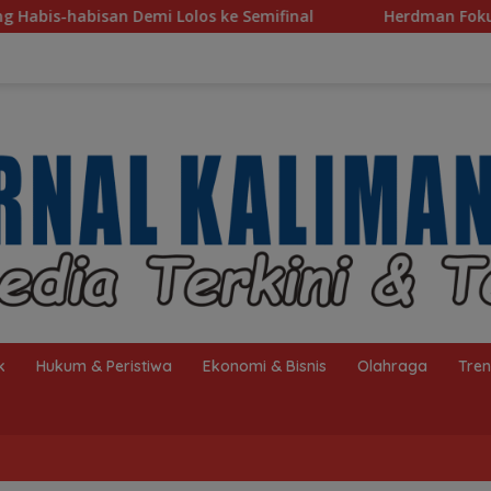
os ke Semifinal
Herdman Fokus Benahi Finishing Jelan
k
Hukum & Peristiwa
Ekonomi & Bisnis
Olahraga
Tre