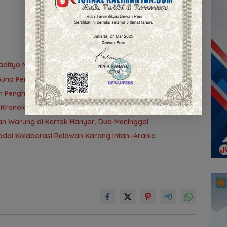
adityo Mengawal Restorative Justice
n Guna Perkembangan Kampung Papuyu
 Penghuni Tertimbun, Satu Korban Meninggal Dunia
 Kronologi Kecelakaan Beruntun di Kertak Hanyar
dan Warung di Kertak Hanyar, Dua Meninggal
odai Kolaborasi Relawan Karang Intan–Aranio