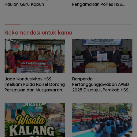
Haulan Guru Kapuh
Pengamanan Polres HSS
Disiagakan
Rekomendasi untuk kamu
Jaga Kondusivitas HSS,
Ranperda
Intelkam Polda Kalsel Dorong
Pertanggungjawaban APBD
Persatuan dan Musyawarah
2025 Disetujui, Pemkab HSS
Perkuat Tata Kelola
Keuangan