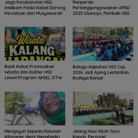
Jaga Kondusivitas HSS,
Ranperda
Intelkam Polda Kalsel Dorong
Pertanggungjawaban APBD
Persatuan dan Musyawarah
2025 Disetujui, Pemkab HSS
Perkuat Tata Kelola
Keuangan
Bank Kalsel Promosikan
Balogo Kapolres HSS Cup
Wisata dan Kuliner HSS
2026 Jadi Ajang Lestarikan
Lewat Program AKSEL OTW
Budaya Banjar
Mengayuh Sepeda Ratusan
Jelang Haul Abah Guru
Kilometer demi Menghadiri
Kapuh, Personel