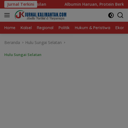
Langsung
Albumin Haruan, Protein Berkualitas untuk Hidup Sehat
Jurnal Terkini
ke
konten
Home
Kalsel
Regional
Politik
Hukum & Peristiwa
Ekonom
Beranda
Hulu Sungai Selatan
Hulu Sungai Selatan