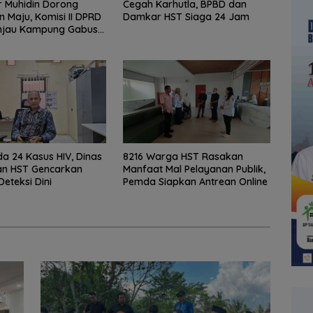
 Muhidin Dorong
Cegah Karhutla, BPBD dan
n Maju, Komisi II DPRD
Damkar HST Siaga 24 Jam
injau Kampung Gabus
dan Gencarkan
KAN
a 24 Kasus HIV, Dinas
8216 Warga HST Rasakan
an HST Gencarkan
Manfaat Mal Pelayanan Publik,
Deteksi Dini
Pemda Siapkan Antrean Online