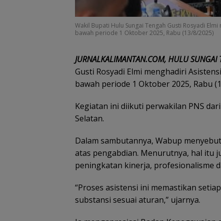
Wakil Bupati Hulu Sungai Tengah Gusti Rosyadi Elmi
bawah periode 1 Oktober 2025, Rabu (13/8/2025)
JURNALKALIMANTAN.COM, HULU SUNGAI
Gusti Rosyadi Elmi menghadiri Asisten
bawah periode 1 Oktober 2025, Rabu (1
Kegiatan ini diikuti perwakilan PNS da
Selatan.
Dalam sambutannya, Wabup menyebut 
atas pengabdian. Menurutnya, hal it
peningkatan kinerja, profesionalisme d
“Proses asistensi ini memastikan setia
substansi sesuai aturan,” ujarnya.