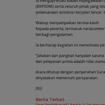
Ia mengapresiasi Badan Kepegawaian
(BKPSDM) serta seluruh pihak yang tela
pelaksanaan asistensi berjalan lancar,
Wabup menyampaikan terima kasih
Kepada peserta, termasuk narasumber d
berbagi pengalaman.
Ia berharap kegiatan ini memotivasi pe
“Jabatan dan pangkat hanyalah sarana 
dan pelayanan prima adalah nilai utama
Acara ditutup dengan penyerahan Sura
dinyatakan memenuhi persyaratan.
(Rz)
Berita Terkait
Dinas Pendidikan HST Bentuk 12 Tim Intervens