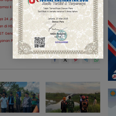
omisi II DPRD Kalsel Tinjau Kampung Gabus Haruan dan
ga 24 Jam
an di HST Lestarikan Bahasa Daerah
T Gencarkan Skrining Deteksi Dini
anan Publik, Pemda Siapkan Antrean Online