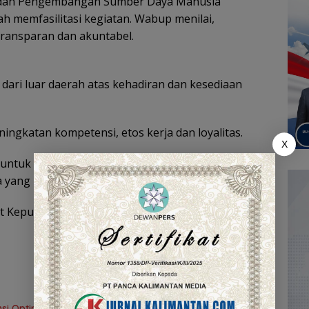
 dan Pengembangan Sumber Daya Manusia
h memfasilitasi kegiatan. Wabup menilai,
 transparan dan akuntabel.
ari luar daerah atas kehadiran dan kesediaan
ningkatan kompetensi, etos kerja dan loyalitas.
X
untuk mengabdi, bukan tujuan akhir. Integritas
 yang harus dijunjung,” tegasnya.
t Keputusan (SK) kenaikan pangkat bagi PNS yang
i Optimalisasi Inventarisasi Aset