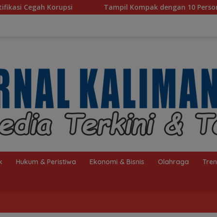
Tampil Kompak dengan 10 Personel, Paduan Suara TP PKK Tana
k
Hukum & Peristiwa
Ekonomi & Bisnis
Olahraga
Tre