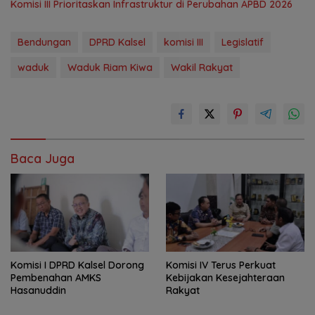
‎Komisi III Prioritaskan Infrastruktur di Perubahan APBD 2026
Bendungan
DPRD Kalsel
komisi III
Legislatif
waduk
Waduk Riam Kiwa
Wakil Rakyat
Baca Juga
Komisi I DPRD Kalsel Dorong
Komisi IV Terus Perkuat
Pembenahan AMKS
Kebijakan Kesejahteraan
Hasanuddin
Rakyat