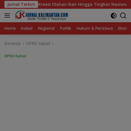
Langsung
 Ikan Hingga Tingkat Nasional Pada Lomba Masak Serba Ikan
Jurnal Terkini
ke
konten
Home
Kalsel
Regional
Politik
Hukum & Peristiwa
Ekonom
Beranda
DPRD Kalsel
DPRD Kalsel