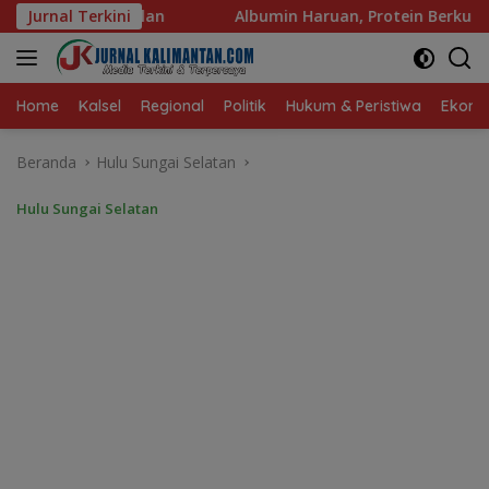
Langsung
lbumin Haruan, Protein Berkualitas untuk Hidup Sehat
Jurnal Terkini
ke
konten
Home
Kalsel
Regional
Politik
Hukum & Peristiwa
Ekonom
Beranda
Hulu Sungai Selatan
Hulu Sungai Selatan