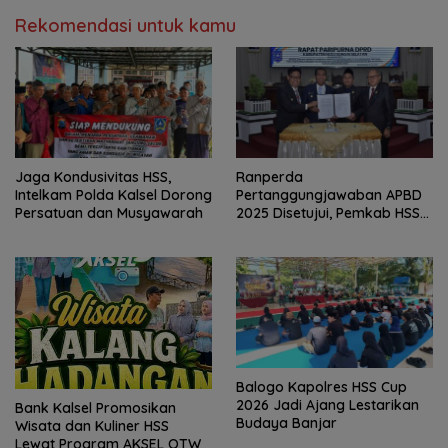
Rekomendasi untuk kamu
Jaga Kondusivitas HSS,
Ranperda
Intelkam Polda Kalsel Dorong
Pertanggungjawaban APBD
Persatuan dan Musyawarah
2025 Disetujui, Pemkab HSS
Perkuat Tata Kelola
Keuangan
Balogo Kapolres HSS Cup
2026 Jadi Ajang Lestarikan
Bank Kalsel Promosikan
Budaya Banjar
Wisata dan Kuliner HSS
Lewat Program AKSEL OTW