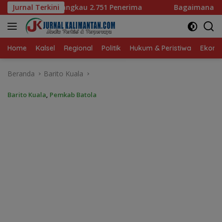
Langsung
Penerima
Jurnal Terkini
Bagaimana KIP Hadapi Deepfake dan Hoaks?
ke
konten
Home
Kalsel
Regional
Politik
Hukum & Peristiwa
Ekonom
Beranda
Barito Kuala
Barito Kuala
,
Pemkab Batola