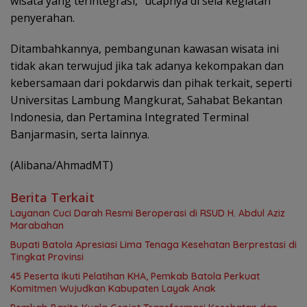
wisata yang terintegrasi,” ucapnya di sela kegiatan
penyerahan.
Ditambahkannya, pembangunan kawasan wisata ini
tidak akan terwujud jika tak adanya kekompakan dan
kebersamaan dari pokdarwis dan pihak terkait, seperti
Universitas Lambung Mangkurat, Sahabat Bekantan
Indonesia, dan Pertamina Integrated Terminal
Banjarmasin, serta lainnya.
(Alibana/AhmadMT)
Berita Terkait
Layanan Cuci Darah Resmi Beroperasi di RSUD H. Abdul Aziz
Marabahan
Bupati Batola Apresiasi Lima Tenaga Kesehatan Berprestasi di
Tingkat Provinsi
45 Peserta Ikuti Pelatihan KHA, Pemkab Batola Perkuat
Komitmen Wujudkan Kabupaten Layak Anak