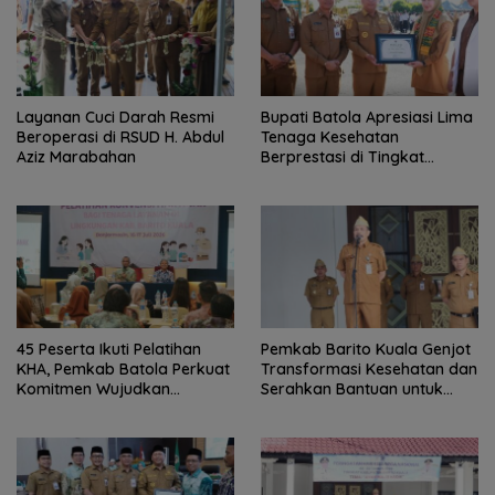
Layanan Cuci Darah Resmi
Bupati Batola Apresiasi Lima
Beroperasi di RSUD H. Abdul
Tenaga Kesehatan
Aziz Marabahan
Berprestasi di Tingkat
Provinsi
45 Peserta Ikuti Pelatihan
Pemkab Barito Kuala Genjot
KHA, Pemkab Batola Perkuat
Transformasi Kesehatan dan
Komitmen Wujudkan
Serahkan Bantuan untuk
Kabupaten Layak Anak
Petani