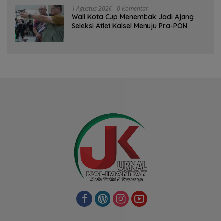
1 Agustus 2026
0 Komentar
Wali Kota Cup Menembak Jadi Ajang
Seleksi Atlet Kalsel Menuju Pra-PON