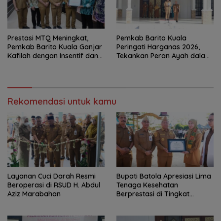
Prestasi MTQ Meningkat,
Pemkab Barito Kuala
Pemkab Barito Kuala Ganjar
Peringati Harganas 2026,
Kafilah dengan Insentif dan
Tekankan Peran Ayah dalam
Bonus Umrah
Ketahanan Keluarga
Rekomendasi untuk kamu
Layanan Cuci Darah Resmi
Bupati Batola Apresiasi Lima
Beroperasi di RSUD H. Abdul
Tenaga Kesehatan
Aziz Marabahan
Berprestasi di Tingkat
Provinsi