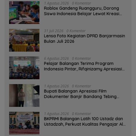
1 Agustus 2026
0 Komentar
Roblox Gandeng Ruangguru, Dorong
Siswa Indonesia Belajar Lewat Kreasi
Digital
31 Juli 2026
0 Komentar
Lensa Foto Kegiatan DPRD Banjarmasin
Bulan Juli 2026
6 Agustus 2026
0 Komentar
Pelajar Balangan Terima Program
Indonesia Pintar, Rifqinizamy Apresiasi
Komitmen Pemkab
1 Agustus 2026
0 Komentar
Bupati Balangan Apresiasi Film
Dokumenter Banjir Bandang Tebing
Tinggi sebagai Media Edukasi
1 Agustus 2026
0 Komentar
BKPRMI Balangan Latih 100 Ustadz dan
Ustadzah, Perkuat Kualitas Pengajar Al-
Qur’an