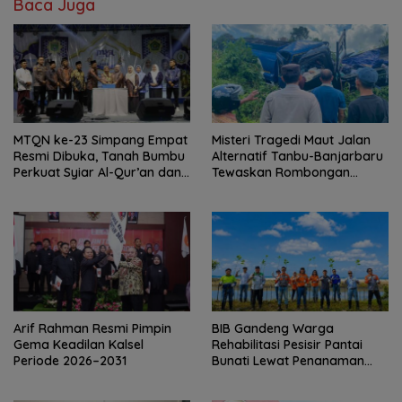
Baca Juga
MTQN ke-23 Simpang Empat
Misteri Tragedi Maut Jalan
Resmi Dibuka, Tanah Bumbu
Alternatif Tanbu-Banjarbaru
Perkuat Syiar Al-Qur’an dan
Tewaskan Rombongan
Generasi Qurani
Mahasiswa KKN
Arif Rahman Resmi Pimpin
BIB Gandeng Warga
Gema Keadilan Kalsel
Rehabilitasi Pesisir Pantai
Periode 2026–2031
Bunati Lewat Penanaman
1.000 Mangrove