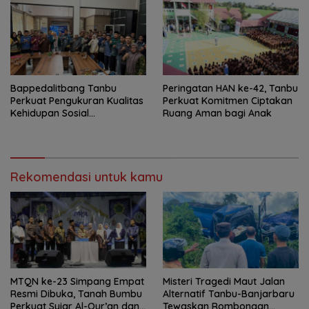
Bappedalitbang Tanbu
Peringatan HAN ke-42, Tanbu
Perkuat Pengukuran Kualitas
Perkuat Komitmen Ciptakan
Kehidupan Sosial
Ruang Aman bagi Anak
Masyarakat
Rekomendasi untuk kamu
MTQN ke-23 Simpang Empat
Misteri Tragedi Maut Jalan
Resmi Dibuka, Tanah Bumbu
Alternatif Tanbu-Banjarbaru
Perkuat Syiar Al-Qur’an dan
Tewaskan Rombongan