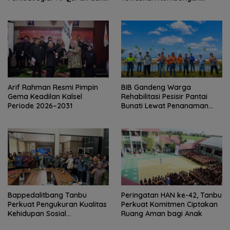
Generasi Qurani
Mahasiswa KKN
Arif Rahman Resmi Pimpin
BIB Gandeng Warga
Gema Keadilan Kalsel
Rehabilitasi Pesisir Pantai
Periode 2026–2031
Bunati Lewat Penanaman
1.000 Mangrove
Bappedalitbang Tanbu
Peringatan HAN ke-42, Tanbu
Perkuat Pengukuran Kualitas
Perkuat Komitmen Ciptakan
Kehidupan Sosial
Ruang Aman bagi Anak
Masyarakat