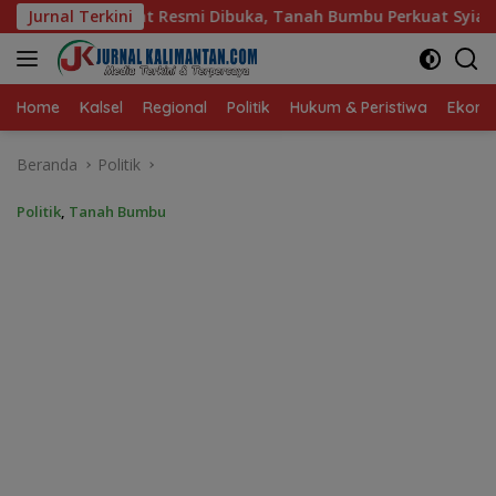
Langsung
Tanah Bumbu Perkuat Syiar Al-Qur’an dan Generasi Qurani
Jurnal Terkini
ke
konten
Home
Kalsel
Regional
Politik
Hukum & Peristiwa
Ekonom
Beranda
Politik
Politik
,
Tanah Bumbu