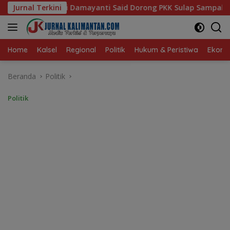
Langsung
aid Dorong PKK Sulap Sampah Jadi Sumber Penghasilan
Jurnal Terkini
ke
konten
Home
Kalsel
Regional
Politik
Hukum & Peristiwa
Ekonom
Beranda
Politik
Politik