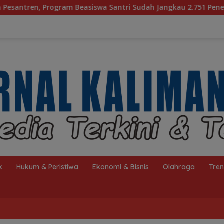
antri Sudah Jangkau 2.751 Penerima
Bagaimana KIP Ha
k
Hukum & Peristiwa
Ekonomi & Bisnis
Olahraga
Tre