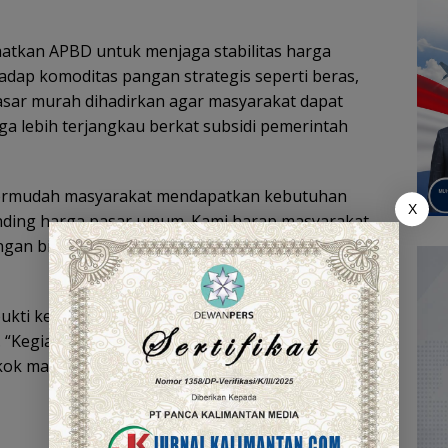
tkan APBD untuk menjaga stabilitas harga
hadap komoditas pangan strategis seperti beras,
pasar murah dihadirkan agar masyarakat dapat
 lebih terjangkau berkat subsidi pemerintah
permudah masyarakat mendapatkan kebutuhan
X
nding harga pasar umum. Kami harap masyarakat
gan bijak, membeli sesuai kebutuhan, dan tidak
ukti keseriusan dan perhatian Pemkab Kapuas
“Kegiatan ini adalah wujud nyata pemerintah
ok masyarakat,” pungkasnya.