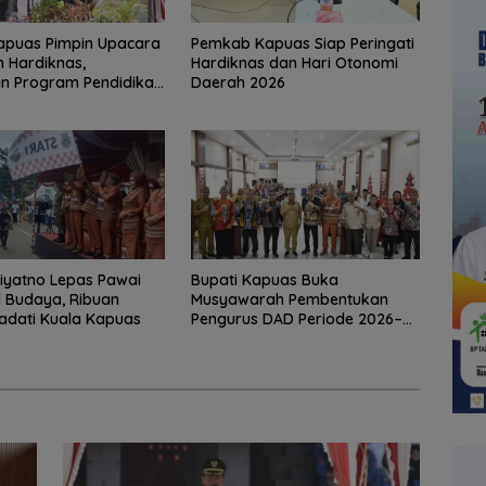
apuas Pimpin Upacara
‎Pemkab Kapuas Siap Peringati
 Hardiknas,
Hardiknas dan Hari Otonomi
n Program Pendidikan
Daerah 2026
puas Bersinar
iyatno Lepas Pawai
Bupati Kapuas Buka
 Budaya, Ribuan
Musyawarah Pembentukan
adati Kuala Kapuas
Pengurus DAD Periode 2026–
2031