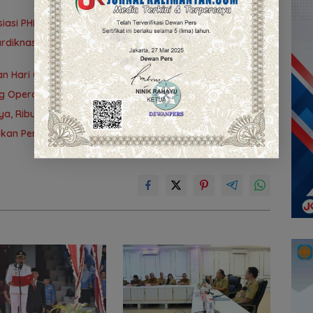
si PHKB, Luncurkan Kapal Guru Pesisir
rdiknas, Luncurkan Program Pendidikan Hebat Kapuas
dan Hari Otonomi Daerah 2026
g Operasi Katarak
ya, Ribuan Warga Padati Kuala Kapuas
kan Pengurus DAD Periode 2026–2031