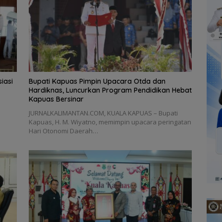
iasi
Bupati Kapuas Pimpin Upacara Otda dan
Hardiknas, Luncurkan Program Pendidikan Hebat
Kapuas Bersinar
JURNALKALIMANTAN.COM, KUALA KAPUAS – Bupati
Kapuas, H. M. Wiyatno, memimpin upacara peringatan
Hari Otonomi Daerah…