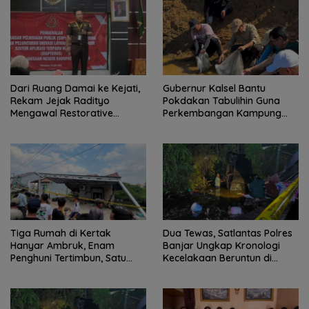
Dari Ruang Damai ke Kejati,
Gubernur Kalsel Bantu
Rekam Jejak Radityo
Pokdakan Tabulihin Guna
Mengawal Restorative
Perkembangan Kampung
Justice
Papuyu
Tiga Rumah di Kertak
Dua Tewas, Satlantas Polres
Hanyar Ambruk, Enam
Banjar Ungkap Kronologi
Penghuni Tertimbun, Satu
Kecelakaan Beruntun di
Korban Meninggal Dunia
Kertak Hanyar