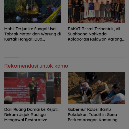
Mobil Terjun ke Sungai Usai
RAKAT Resmi Terbentuk, Ali
Tabrak Motor dan Warung di
Syahbana Nahkodai
Kertak Hanyar, Dua
Kolaborasi Relawan Karang
Meninggal
Intan–Aranio
Rekomendasi untuk kamu
Dari Ruang Damai ke Kejati,
Gubernur Kalsel Bantu
Rekam Jejak Radityo
Pokdakan Tabulihin Guna
Mengawal Restorative
Perkembangan Kampung
Justice
Papuyu