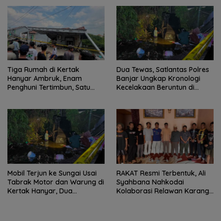
Tiga Rumah di Kertak
Dua Tewas, Satlantas Polres
Hanyar Ambruk, Enam
Banjar Ungkap Kronologi
Penghuni Tertimbun, Satu
Kecelakaan Beruntun di
Korban Meninggal Dunia
Kertak Hanyar
Mobil Terjun ke Sungai Usai
RAKAT Resmi Terbentuk, Ali
Tabrak Motor dan Warung di
Syahbana Nahkodai
Kertak Hanyar, Dua
Kolaborasi Relawan Karang
Meninggal
Intan–Aranio