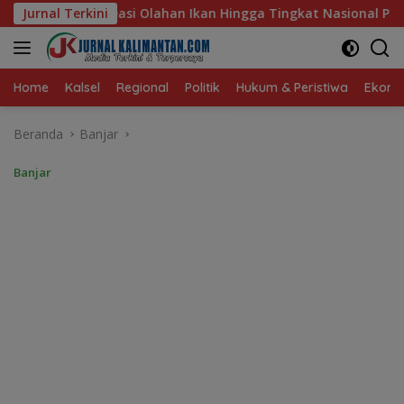
Langsung
kan Hingga Tingkat Nasional Pada Lomba Masak Serba Ikan
Jurnal Terkini
ke
konten
Home
Kalsel
Regional
Politik
Hukum & Peristiwa
Ekonom
Beranda
Banjar
Banjar