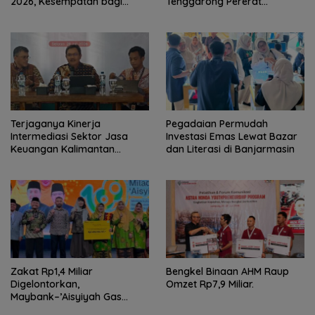
2026, Kesempatan bagi
Tenggarong Pererat
Pencari Kerja
Kolaborasi untuk Dukung
Pelayanan Publik
Terjaganya Kinerja
Pegadaian Permudah
Intermediasi Sektor Jasa
Investasi Emas Lewat Bazar
Keuangan Kalimantan
dan Literasi di Banjarmasin
Selatan, Mendukung
Pertumbuhan Ekonomi
Daerah
Zakat Rp1,4 Miliar
Bengkel Binaan AHM Raup
Digelontorkan,
Omzet Rp7,9 Miliar.
Maybank–’Aisyiyah Gas
Pemberdayaan Perempuan