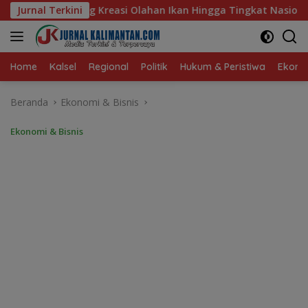
Langsung
ahan Ikan Hingga Tingkat Nasional Pada Lomba Masak Serba Ika
Jurnal Terkini
ke
konten
Home
Kalsel
Regional
Politik
Hukum & Peristiwa
Ekonom
Beranda
Ekonomi & Bisnis
Ekonomi & Bisnis