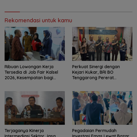
Rekomendasi untuk kamu
Ribuan Lowongan Kerja
Perkuat Sinergi dengan
Tersedia di Job Fair Kalsel
Kejari Kukar, BRI BO
2026, Kesempatan bagi
Tenggarong Pererat
Pencari Kerja
Kolaborasi untuk Dukung
Pelayanan Publik
Terjaganya Kinerja
Pegadaian Permudah
Intermediasi Sektor Jasa
Investasi Emas Lewat Bazar