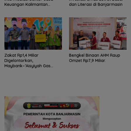
Keuangan Kalimantan
dan Literasi di Banjarmasin
Selatan, Mendukung
Pertumbuhan Ekonomi
Daerah
Zakat Rp1,4 Miliar
Bengkel Binaan AHM Raup
Digelontorkan,
Omzet Rp7,9 Miliar.
Maybank–’Aisyiyah Gas
Pemberdayaan Perempuan