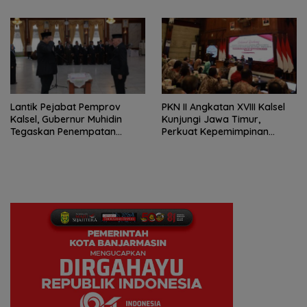
Digitalisasi UMKM
Lomba Masak Serba Ikan
Lantik Pejabat Pemprov
PKN II Angkatan XVIII Kalsel
Kalsel, Gubernur Muhidin
Kunjungi Jawa Timur,
Tegaskan Penempatan
Perkuat Kepemimpinan
Berbasis Talenta
Adaptif