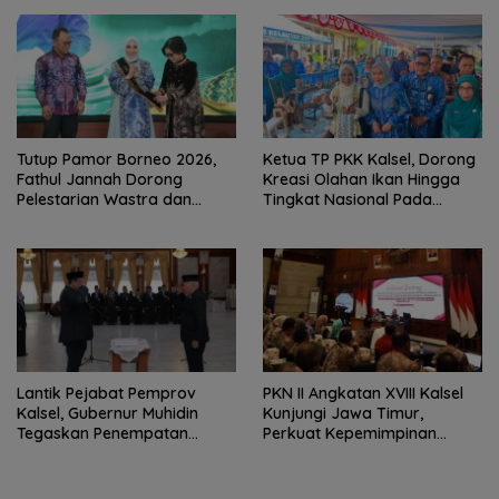
Tutup Pamor Borneo 2026,
Ketua TP PKK Kalsel, Dorong
Fathul Jannah Dorong
Kreasi Olahan Ikan Hingga
Pelestarian Wastra dan
Tingkat Nasional Pada
Digitalisasi UMKM
Lomba Masak Serba Ikan
Lantik Pejabat Pemprov
PKN II Angkatan XVIII Kalsel
Kalsel, Gubernur Muhidin
Kunjungi Jawa Timur,
Tegaskan Penempatan
Perkuat Kepemimpinan
Berbasis Talenta
Adaptif