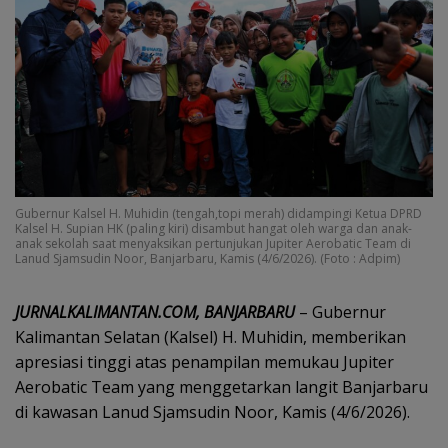
Gubernur Kalsel H. Muhidin (tengah,topi merah) didampingi Ketua DPRD
Kalsel H. Supian HK (paling kiri) disambut hangat oleh warga dan anak-
anak sekolah saat menyaksikan pertunjukan Jupiter Aerobatic Team di
Lanud Sjamsudin Noor, Banjarbaru, Kamis (4/6/2026). (Foto : Adpim)
JURNALKALIMANTAN.COM, BANJARBARU
– Gubernur
Kalimantan Selatan (Kalsel) H. Muhidin, memberikan
apresiasi tinggi atas penampilan memukau Jupiter
Aerobatic Team yang menggetarkan langit Banjarbaru
di kawasan Lanud Sjamsudin Noor, Kamis (4/6/2026).