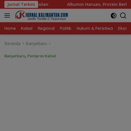
Langsung
Albumin Haruan, Protein Berkualitas untuk Hidup Sehat
Jurnal Terkini
ke
konten
Home
Kalsel
Regional
Politik
Hukum & Peristiwa
Ekonom
Beranda
Banjarbaru
Banjarbaru
,
Pemprov Kalsel