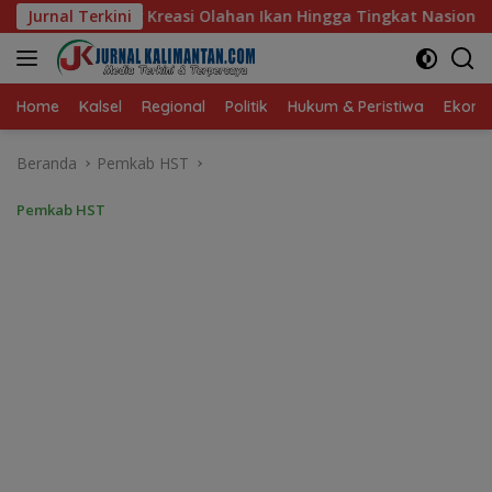
Langsung
kan Hingga Tingkat Nasional Pada Lomba Masak Serba Ikan
Jurnal Terkini
ke
konten
Home
Kalsel
Regional
Politik
Hukum & Peristiwa
Ekonom
Beranda
Pemkab HST
Pemkab HST