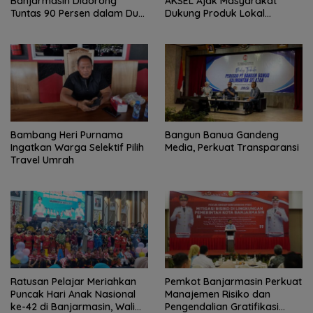
Banjarmasin Didorong
AKSEL Ajak Masyarakat
Tuntas 90 Persen dalam Dua
Dukung Produk Lokal
Bulan
Tabalong
Bambang Heri Purnama
Bangun Banua Gandeng
Ingatkan Warga Selektif Pilih
Media, Perkuat Transparansi
Travel Umrah
Ratusan Pelajar Meriahkan
Pemkot Banjarmasin Perkuat
Puncak Hari Anak Nasional
Manajemen Risiko dan
ke-42 di Banjarmasin, Wali
Pengendalian Gratifikasi