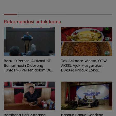
Kota Ajak Wujudkan
Cegah Korupsi
Generasi Emas
Rekomendasi untuk kamu
Baru 10 Persen, Aktivasi IKD
Tak Sekadar Wisata, OTW
Banjarmasin Didorong
AKSEL Ajak Masyarakat
Tuntas 90 Persen dalam Dua
Dukung Produk Lokal
Bulan
Tabalong
Bambang Heri Purnama
Bangun Banua Gandeng