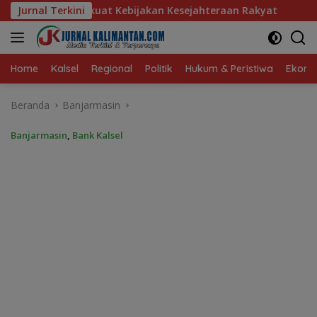
Langsung
akan Kesejahteraan Rakyat
Jurnal Terkini
Baru 10 Persen, Aktivasi IK
ke
konten
Home
Kalsel
Regional
Politik
Hukum & Peristiwa
Ekonom
Beranda
Banjarmasin
Banjarmasin
,
Bank Kalsel