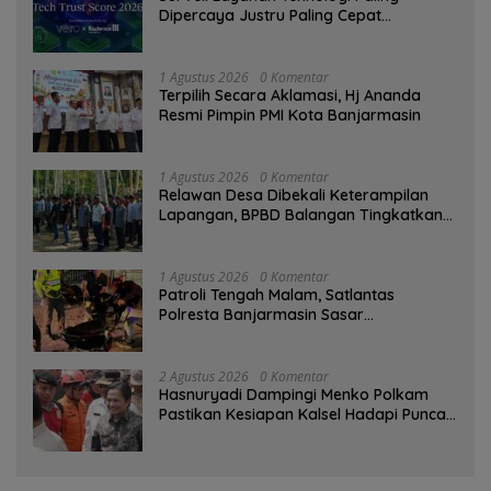
Dipercaya Justru Paling Cepat
Ditinggalkan Saat Bermasalah
1 Agustus 2026
0 Komentar
‎Terpilih Secara Aklamasi, Hj Ananda
Resmi Pimpin PMI Kota Banjarmasin
1 Agustus 2026
0 Komentar
Relawan Desa Dibekali Keterampilan
Lapangan, BPBD Balangan Tingkatkan
Kesiapsiagaan Bencana
1 Agustus 2026
0 Komentar
Patroli Tengah Malam, Satlantas
Polresta Banjarmasin Sasar
Pelanggaran dan Balap Liar
2 Agustus 2026
0 Komentar
Hasnuryadi Dampingi Menko Polkam
Pastikan Kesiapan Kalsel Hadapi Puncak
Musim Kemarau