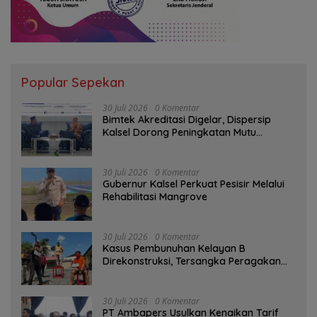
Popular Sepekan
30 Juli 2026
0 Komentar
Bimtek Akreditasi Digelar, Dispersip
Kalsel Dorong Peningkatan Mutu
Perpustakaan Sekolah
30 Juli 2026
0 Komentar
Gubernur Kalsel Perkuat Pesisir Melalui
Rehabilitasi Mangrove
30 Juli 2026
0 Komentar
Kasus Pembunuhan Kelayan B
Direkonstruksi, Tersangka Peragakan
Aksi Penyerangan dengan Arit
30 Juli 2026
0 Komentar
PT Ambapers Usulkan Kenaikan Tarif