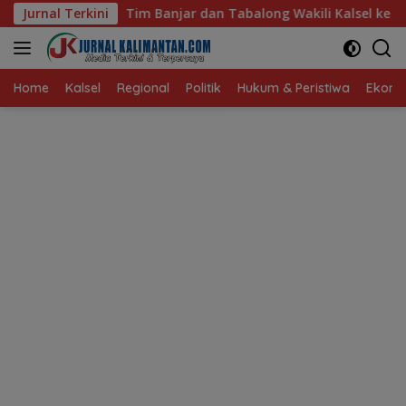
Langsung
r dan Tabalong Wakili Kalsel ke Babak Semifinal Gubernur Cu
Jurnal Terkini
ke
konten
Home
Kalsel
Regional
Politik
Hukum & Peristiwa
Ekonom