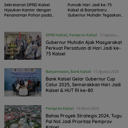
Sekretariat DPRD Kalsel
Puncak Hari Jadi ke-75
Hijaukan Kantor dengan
Kalsel di Banjarbaru:
Penanaman Pohon pada
Gubernur Muhidin Tegaskan
Hari Jadi Provinsi ke-75
Pentingnya Kebersamaan
DPRD Kalsel
,
Pemprov Kalsel
13 Agustus
2025
Gubernur Muhidin Ajak Masyarakat
Perkuat Persatuan di Hari Jadi ke-
75 Kalsel
Banjarmasin
,
Bank Kalsel
11 Agustus 2025
Bank Kalsel Gelar Gubernur Cup
Catur 2025, Semarakkan Hari Jadi
Kalsel & HUT RI ke-80
Pemprov Kalsel
14 Maret 2024
Bahas Proyek Strategis 2024, Tugu
Pal Nol Jadi Prioritas Pemprov
Kalsel