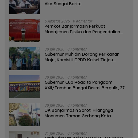
Alur Sungai Barito
5 Agustus 2026
0 Komentar
Pemkot Banjarmasin Perkuat
Manajemen Risiko dan Pengendalian
Gratifikasi Cegah Korupsi
30 Juli 2026
0 Komentar
Gubernur Muhidin Dorong Perikanan
Maju, Komisi II DPRD Kalsel Tinjau
Kampung Gabus Haruan dan Gencarkan
GEMARIKAN
30 Juli 2026
0 Komentar
Gubernur Cup Road to Pangdam
XXII/Tambun Bungai Resmi Bergulir, 27
Tim Kalsel-Kalteng Berebut Gelar
30 Juli 2026
0 Komentar
DK Banjarmasin Soroti Hilangnya
Monumen Taman Gerbang Kota
31 Juli 2026
0 Komentar