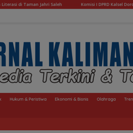
h
Komisi I DPRD Kalsel Dorong Pembenahan AMKS Hasa
k
Hukum & Peristiwa
Ekonomi & Bisnis
Olahraga
Tre