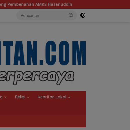
nuddin
Ketua TP PKK Kalsel, Dorong Kreasi Olahan Ika
nd
Religi
Kearifan Lokal