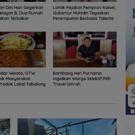
n Dini Hari Gegerkan
Lantik Pejabat Pemprov Kalsel,
elayan B, Dua Rumah
Gubernur Muhidin Tegaskan
akan Terbakar
Penempatan Berbasis Talenta
adar Wisata, OTW
Bambang Heri Purnama
jak Masyarakat
Ingatkan Warga Selektif Pilih
Produk Lokal Tabalong
Travel Umrah