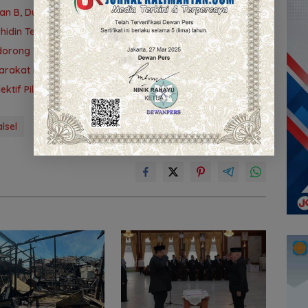
yan B, Dua Rumah dan Bedakan Terbakar
uhidin Tegaskan Penempatan Berbasis Talenta
idorong Tuntas 90 Persen dalam Dua Bulan
arakat Dukung Produk Lokal Tabalong
tif Pilih Travel Umrah
lsel