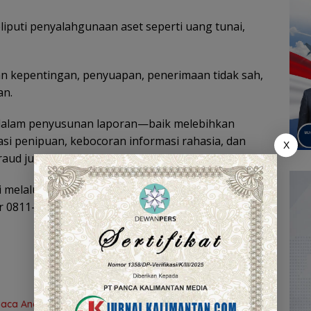
iputi penyalahgunaan aset seperti uang tunai,
n kepentingan, penyuapan, penerimaan tidak sah,
an.
an dalam penyusunan laporan—baik melebihkan
i penipuan, kebocoran informasi rahasia, dan
X
fraud juga dapat disampaikan oleh masyarakat.
 melalui Whistleblowing System Bank Kalsel, atau
 0811-502-2277 untuk menyampaikan laporan
a Anak Lewat Jelajah Literasi di Taman Jahri Saleh