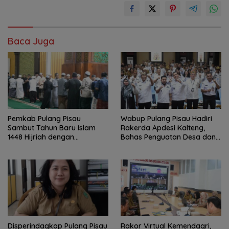
Baca Juga
Pemkab Pulang Pisau
Wabup Pulang Pisau Hadiri
Sambut Tahun Baru Islam
Rakerda Apdesi Kalteng,
1448 Hijriah dengan
Bahas Penguatan Desa dan
Istighosah dan Doa Bersama
Kopdes Merah Putih
Disperindagkop Pulang Pisau
Rakor Virtual Kemendagri,