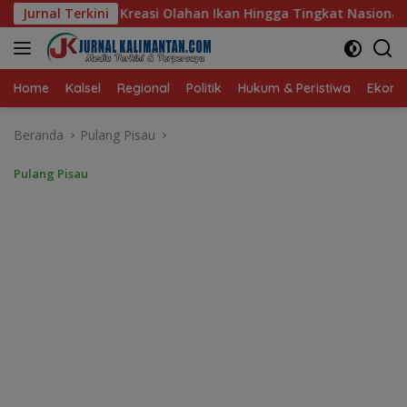
Langsung
an Ikan Hingga Tingkat Nasional Pada Lomba Masak Serba Ikan
Jurnal Terkini
ke
konten
Home
Kalsel
Regional
Politik
Hukum & Peristiwa
Ekonom
Beranda
Pulang Pisau
Pulang Pisau