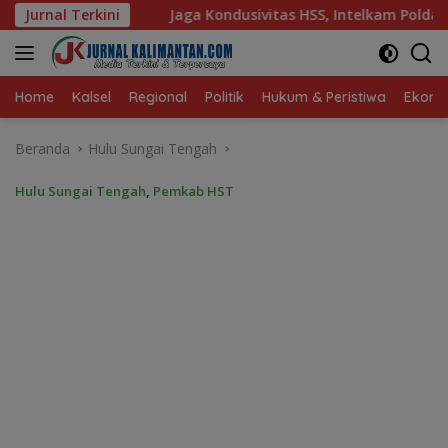
Langsung
dusivitas HSS, Intelkam Polda Kalsel Dorong Persatuan dan M
Jurnal Terkini
ke
konten
Home
Kalsel
Regional
Politik
Hukum & Peristiwa
Ekonom
Beranda
Hulu Sungai Tengah
Hulu Sungai Tengah
,
Pemkab HST