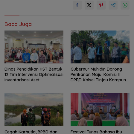
Baca Juga
Dinas Pendidikan HST Bentuk
Gubernur Muhidin Dorong
12 Tim Intervensi Optimalisasi
Perikanan Maju, Komisi II
Inventarisasi Aset
DPRD Kalsel Tinjau Kampung
Gabus Haruan dan
Gencarkan GEMARIKAN
Cegah Karhutla, BPBD dan
Festival Tunas Bahasa Ibu