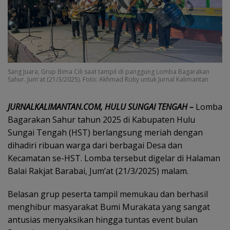
Sang Juara, Grup Bima Cili saat tampil di panggung Lomba Bagarakan
Sahur. Jum'at (21/3/2025). Foto: Akhmad Rizky untuk Jurnal Kalimantan
JURNALKALIMANTAN.COM, HULU SUNGAI TENGAH –
Lomba
Bagarakan Sahur tahun 2025 di Kabupaten Hulu
Sungai Tengah (HST) berlangsung meriah dengan
dihadiri ribuan warga dari berbagai Desa dan
Kecamatan se-HST. Lomba tersebut digelar di Halaman
Balai Rakjat Barabai, Jum’at (21/3/2025) malam.
Belasan grup peserta tampil memukau dan berhasil
menghibur masyarakat Bumi Murakata yang sangat
antusias menyaksikan hingga tuntas event bulan