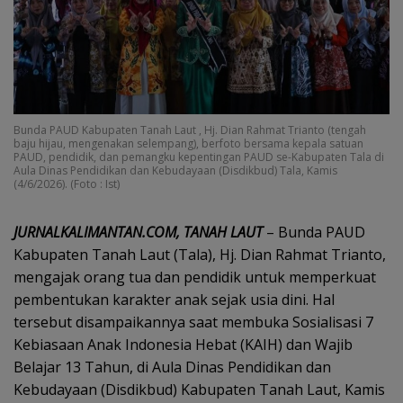
Bunda PAUD Kabupaten Tanah Laut , Hj. Dian Rahmat Trianto (tengah
baju hijau, mengenakan selempang), berfoto bersama kepala satuan
PAUD, pendidik, dan pemangku kepentingan PAUD se-Kabupaten Tala di
Aula Dinas Pendidikan dan Kebudayaan (Disdikbud) Tala, Kamis
(4/6/2026). (Foto : Ist)
JURNALKALIMANTAN.COM, TANAH LAUT
– Bunda PAUD
Kabupaten Tanah Laut (Tala), Hj. Dian Rahmat Trianto,
mengajak orang tua dan pendidik untuk memperkuat
pembentukan karakter anak sejak usia dini. Hal
tersebut disampaikannya saat membuka Sosialisasi 7
Kebiasaan Anak Indonesia Hebat (KAIH) dan Wajib
Belajar 13 Tahun, di Aula Dinas Pendidikan dan
Kebudayaan (Disdikbud) Kabupaten Tanah Laut, Kamis