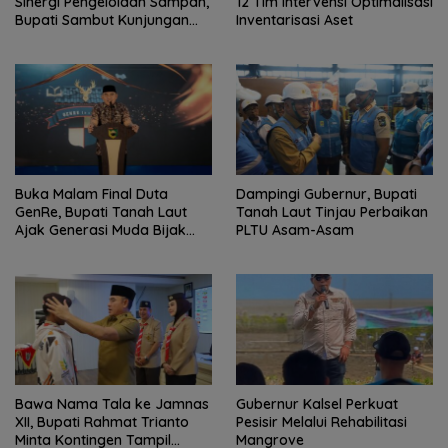
Sinergi Pengelolaan Sampah,
12 Tim Intervensi Optimalisasi
Bupati Sambut Kunjungan
Inventarisasi Aset
Istri Menteri LH
Buka Malam Final Duta
Dampingi Gubernur, Bupati
GenRe, Bupati Tanah Laut
Tanah Laut Tinjau Perbaikan
Ajak Generasi Muda Bijak
PLTU Asam-Asam
Bermedia Sosial
Bawa Nama Tala ke Jamnas
Gubernur Kalsel Perkuat
XII, Bupati Rahmat Trianto
Pesisir Melalui Rehabilitasi
Minta Kontingen Tampil
Mangrove