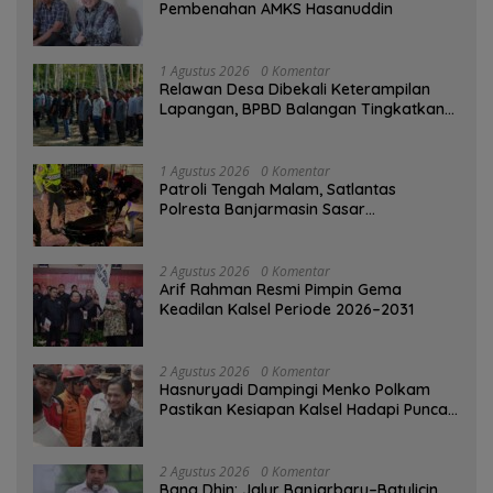
Pembenahan AMKS Hasanuddin
1 Agustus 2026
0 Komentar
Relawan Desa Dibekali Keterampilan
Lapangan, BPBD Balangan Tingkatkan
Kesiapsiagaan Bencana
1 Agustus 2026
0 Komentar
Patroli Tengah Malam, Satlantas
Polresta Banjarmasin Sasar
Pelanggaran dan Balap Liar
2 Agustus 2026
0 Komentar
Arif Rahman Resmi Pimpin Gema
Keadilan Kalsel Periode 2026–2031
2 Agustus 2026
0 Komentar
Hasnuryadi Dampingi Menko Polkam
Pastikan Kesiapan Kalsel Hadapi Puncak
Musim Kemarau
2 Agustus 2026
0 Komentar
Bang Dhin: Jalur Banjarbaru–Batulicin