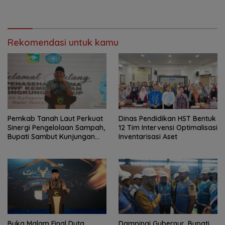
Percaya Diri
Rekomendasi untuk kamu
Pemkab Tanah Laut Perkuat
Dinas Pendidikan HST Bentuk
Sinergi Pengelolaan Sampah,
12 Tim Intervensi Optimalisasi
Bupati Sambut Kunjungan
Inventarisasi Aset
Istri Menteri LH
Buka Malam Final Duta
Dampingi Gubernur, Bupati