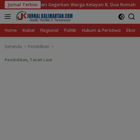
Langsung
arga Kelayan B, Dua Rumah dan Bedakan Terbakar
Jurnal Terkini
Peri
ke
konten
Home
Kalsel
Regional
Politik
Hukum & Peristiwa
Ekonom
Beranda
Pendidikan
Pendidikan
,
Tanah Laut