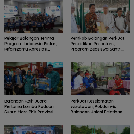
Pelajar Balangan Terima
Pemkab Balangan Perkuat
Program Indonesia Pintar,
Pendidikan Pesantren,
Rifqinizamy Apresiasi
Program Beasiswa Santri
Komitmen Pemkab
Sudah Jangkau 2.751
Penerima
Balangan Raih Juara
Perkuat Keselamatan
Pertama Lomba Paduan
Wisatawan, Pokdarwis
Suara Mars PKK Provinsi
Balangan Jalani Pelatihan
Kalsel
Penyelamatan