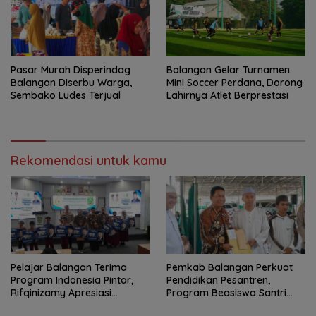
Pasar Murah Disperindag
Balangan Gelar Turnamen
Balangan Diserbu Warga,
Mini Soccer Perdana, Dorong
Sembako Ludes Terjual
Lahirnya Atlet Berprestasi
Rekomendasi untuk kamu
Pelajar Balangan Terima
Pemkab Balangan Perkuat
Program Indonesia Pintar,
Pendidikan Pesantren,
Rifqinizamy Apresiasi
Program Beasiswa Santri
Komitmen Pemkab
Sudah Jangkau 2.751