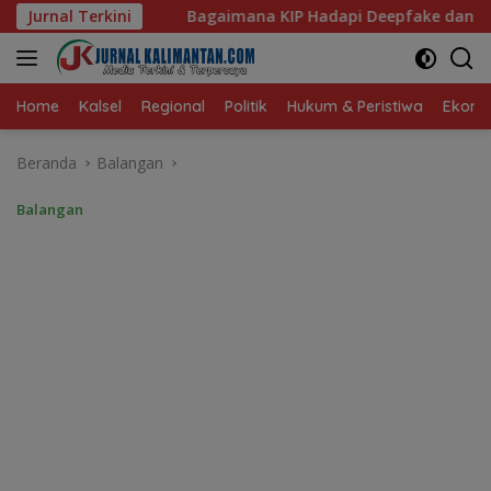
Langsung
mana KIP Hadapi Deepfake dan Hoaks?
Jurnal Terkini
Dari Ruang Dama
ke
konten
Home
Kalsel
Regional
Politik
Hukum & Peristiwa
Ekonom
Beranda
Balangan
Balangan