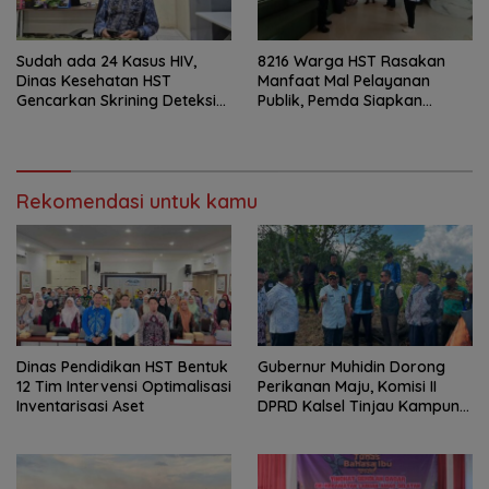
Sudah ada 24 Kasus HIV,
8216 Warga HST Rasakan
Dinas Kesehatan HST
Manfaat Mal Pelayanan
Gencarkan Skrining Deteksi
Publik, Pemda Siapkan
Dini
Antrean Online
Rekomendasi untuk kamu
Dinas Pendidikan HST Bentuk
Gubernur Muhidin Dorong
12 Tim Intervensi Optimalisasi
Perikanan Maju, Komisi II
Inventarisasi Aset
DPRD Kalsel Tinjau Kampung
Gabus Haruan dan
Gencarkan GEMARIKAN