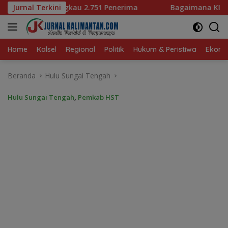
Langsung
Penerima
Jurnal Terkini
Bagaimana KIP Hadapi Deepfake dan Hoaks?
ke
konten
Home
Kalsel
Regional
Politik
Hukum & Peristiwa
Ekonom
Beranda
Hulu Sungai Tengah
Hulu Sungai Tengah
,
Pemkab HST