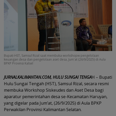
Bupati HST, Samsul Rizal saat membuka workshopw pengelolaan
keuangan desa dan pengelolaan aset desa, Jum'at (26/9/2025) di Aula
BPKP Provinsi Kalsel
JURNALKALIMANTAN.COM, HULU SUNGAI TENGA
H – Bupati
Hulu Sungai Tengah (HST), Samsul Rizal, secara resmi
membuka Workshop Siskeudes dan Aset Desa bagi
aparatur pemerintahan desa se-Kecamatan Haruyan,
yang digelar pada Jum’at, (26/9/2025) di Aula BPKP
Perwakilan Provinsi Kalimantan Selatan.