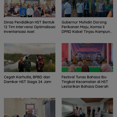
Dinas Pendidikan HST Bentuk
Gubernur Muhidin Dorong
12 Tim Intervensi Optimalisasi
Perikanan Maju, Komisi II
Inventarisasi Aset
DPRD Kalsel Tinjau Kampung
Gabus Haruan dan
Gencarkan GEMARIKAN
Cegah Karhutla, BPBD dan
Festival Tunas Bahasa Ibu
Damkar HST Siaga 24 Jam
Tingkat Kecamatan di HST
Lestarikan Bahasa Daerah