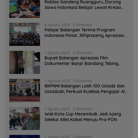
Roblox Gandeng Ruangguru, Dorong
Siswa Indonesia Belajar Lewat Kreasi
Digital
6 Agustus 2026
0 Komentar
Pelajar Balangan Terima Program
Indonesia Pintar, Rifqinizamy Apresiasi
Komitmen Pemkab
1 Agustus 2026
0 Komentar
Bupati Balangan Apresiasi Film
Dokumenter Banjir Bandang Tebing
Tinggi sebagai Media Edukasi
1 Agustus 2026
0 Komentar
BKPRMI Balangan Latih 100 Ustadz dan
Ustadzah, Perkuat Kualitas Pengajar Al-
Qur’an
1 Agustus 2026
0 Komentar
Wali Kota Cup Menembak Jadi Ajang
Seleksi Atlet Kalsel Menuju Pra-PON
1 Agustus 2026
0 Komentar