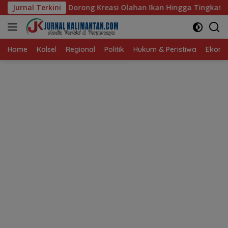
Langsung
 Kreasi Olahan Ikan Hingga Tingkat Nasional Pada Lomba Masak
Jurnal Terkini
ke
konten
Home
Kalsel
Regional
Politik
Hukum & Peristiwa
Ekonom