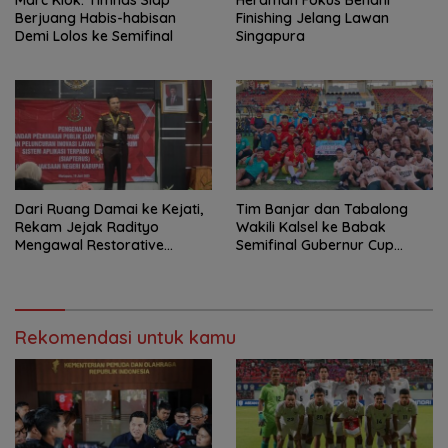
Berjuang Habis-habisan
Finishing Jelang Lawan
Demi Lolos ke Semifinal
Singapura
Dari Ruang Damai ke Kejati,
Tim Banjar dan Tabalong
Rekam Jejak Radityo
Wakili Kalsel ke Babak
Mengawal Restorative
Semifinal Gubernur Cup
Justice
Road to Pangdam
XXII/Tambun Bungai
Rekomendasi untuk kamu