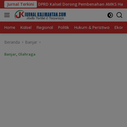
Langsung
ong Pembenahan AMKS Hasanuddin
Jurnal Terkini
Ketua TP PKK Kalsel,
ke
konten
Home
Kalsel
Regional
Politik
Hukum & Peristiwa
Ekonom
Beranda
Banjar
Banjar
,
Olahraga