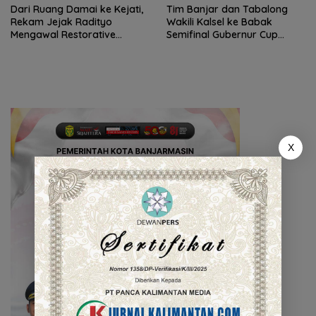
Dari Ruang Damai ke Kejati,
Tim Banjar dan Tabalong
Rekam Jejak Radityo
Wakili Kalsel ke Babak
Mengawal Restorative
Semifinal Gubernur Cup
Justice
Road to Pangdam
XXII/Tambun Bungai
X