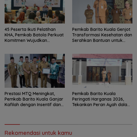
45 Peserta Ikuti Pelatihan
Pemkab Barito Kuala Genjot
KHA, Pemkab Batola Perkuat
Transformasi Kesehatan dan
Komitmen Wujudkan
Serahkan Bantuan untuk
Kabupaten Layak Anak
Petani
Prestasi MTQ Meningkat,
Pemkab Barito Kuala
Pemkab Barito Kuala Ganjar
Peringati Harganas 2026,
Kafilah dengan Insentif dan
Tekankan Peran Ayah dalam
Bonus Umrah
Ketahanan Keluarga
Rekomendasi untuk kamu