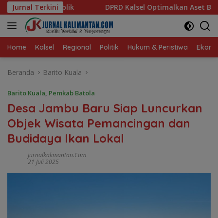
Langsung
‎DPRD Kalsel Optimalkan Aset Badan Penghubung demi PAD
Jurnal Terkini
ke
konten
Home
Kalsel
Regional
Politik
Hukum & Peristiwa
Ekonom
Beranda
Barito Kuala
Barito Kuala
,
Pemkab Batola
Desa Jambu Baru Siap Luncurkan
Objek Wisata Pemancingan dan
Budidaya Ikan Lokal
Jurnalkalimantan.com
21 Juli 2025